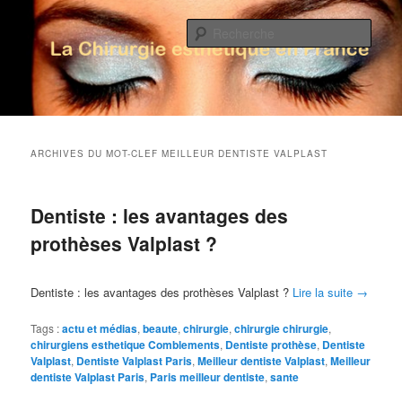
Rech
La Chirurgie Esthétique en France
Menu principal
Aller au contenu principal
Aller au contenu secondaire
ARCHIVES DU MOT-CLEF
MEILLEUR DENTISTE VALPLAST
Dentiste : les avantages des
prothèses Valplast ?
Dentiste : les avantages des prothèses Valplast ?
Lire la suite
→
Tags :
actu et médias
,
beaute
,
chirurgie
,
chirurgie chirurgie
,
chirurgiens esthetique Comblements
,
Dentiste prothèse
,
Dentiste
Valplast
,
Dentiste Valplast Paris
,
Meilleur dentiste Valplast
,
Meilleur
dentiste Valplast Paris
,
Paris meilleur dentiste
,
sante