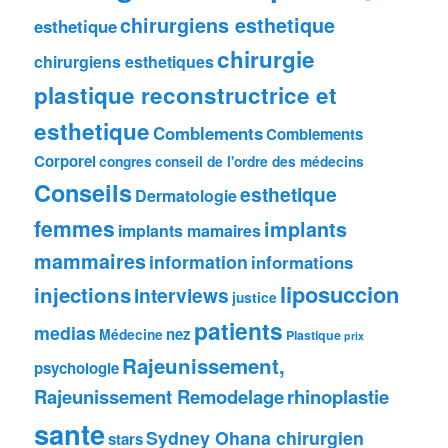
chirurgiens esthetique
esthetique
chirurgie
chirurgiens esthetiques
plastique reconstructrice et
esthetique
Comblements
Comblements
Corporel
congres
conseil de l'ordre des médecins
Conseils
esthetique
Dermatologie
femmes
implants
implants mamaires
mammaires
information
informations
liposuccion
injections
interviews
justice
patients
medias
nez
Médecine
Plastique
prix
Rajeunissement,
psychologie
Rajeunissement Remodelage
rhinoplastie
sante
Sydney Ohana chirurgien
stars