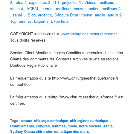
3
,
refus 2
,
expertises 2
,
TF1
,
préjudice 2
,
Vidéos,
meilleurs
,
santé 4
,
ACBM
,
Internet
,
meilleurs
,
consommation
,
meilleurs 3,
, santé 5,
Blog,
argent 2
,
Débouté
Droit Internet
,
audio
,
audio 2,
TopFemmes,
Expertis
,
Expertis 2
COPYRIGHT ©2006-2017 ©
www.chirurgieesthetiquefrance.fr
Tous droits réservés
Service Client Mentions légales Conditions générales d’utilisation
Charte des commentaires Contacts Archives sujets en regions
Boutique Régie Publicitaire
La fréquentation du site http://www.chirurgieesthetiquefrance.fr
est certifiée.
La fréquentation du sitehttp://www.chirurgieesthetiquefrance.fr est
certifiée.
Tags :
beaute
,
chirurgie esthetique
,
chirurgiens esthetique
Comblements
,
congres
,
femmes
,
mode
,
notre societe
,
sante
,
Sydney Ohana chirurgien esthétique des stars