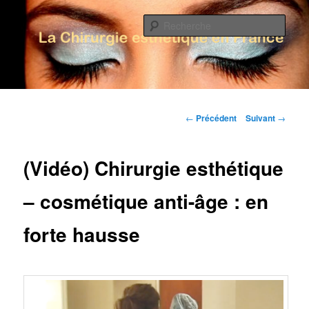
Rech
La Chirurgie Esthétique en France
Menu principal
Aller au contenu principal
Aller au contenu secondaire
Navigation des articles
←
Précédent
Suivant
→
(Vidéo) Chirurgie esthétique
– cosmétique anti-âge : en
forte hausse