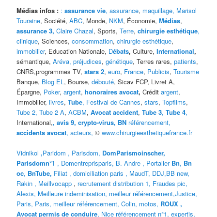
Médias infos :
:
assurance vie
,
assurance
,
maquillage,
Marisol
Touraine
, Société,
ABC
, Monde,
NKM
, Économie,
Médias
,
assurance 3,
Claire Chazal
, Sports,
Terre
,
chirurgie esthétique
,
clinique
, Sciences,
consommation
,
chirurgie esthétique
,
immobilier
, Education Nationale,
D
ébats
,
Culture,
International
,
sémantique,
Aréva
, préjudices
,
génétique
, Terres rares,
patients
,
CNRS,programmes TV,
stars 2
,
euro
,
France
,
Publicis
,
Tourisme
Banque,
Blog EL
, Bourse,
débouté
, Sicav FCP, Livret A,
Épargne,
Poker
,
argent
,
honoraires avocat
,
Crédit
argent
,
Immobilier,
livres
,
Tube
, Festival de Cannes
,
stars
,
Topfilms
,
Tube 2,
Tube 2 A
,
ACBM
,
Avocat accident
,
Tube 3
,
Tube 4
,
International,
,
avis 9, crypto-virus, BN
référencement,
accidents avocat
,
acteurs,
©
www.chirurgieesthetiquefrance.fr
Vidnikol
,
Paridom ,
Parisdom,
DomParismoinscher,
Parisdomn°1
,
Domentreprisparis,
B. Andre ,
Portalier
Bn
,
Bn
oc
,
BnTube,
Filiat
,
domiciliation paris
,
MaudT
,
DDJ,
BB n
ew,
Rakin ,
Meillvocapp
,
recrutement distribution
1, Fraudes pic,
Alexis
,
Meilleure inde
minisation
,
meilleur référencement
,
Justice
,
Paris,
Paris,
meilleur référencement,
Colin
,
motos,
ROUX
,
Avocat permis de conduire
,
Nice référencement n°1,
expertis,