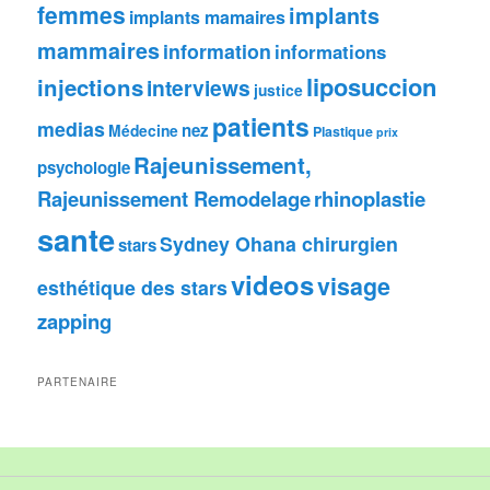
femmes
implants
implants mamaires
mammaires
information
informations
liposuccion
injections
interviews
justice
patients
medias
nez
Médecine
Plastique
prix
Rajeunissement,
psychologie
Rajeunissement Remodelage
rhinoplastie
sante
Sydney Ohana chirurgien
stars
videos
visage
esthétique des stars
zapping
PARTENAIRE