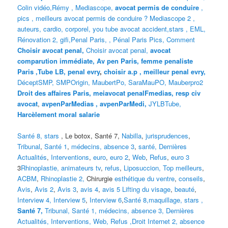
Colin vidéo,
Rémy
,
Mediascope,
avocat permis de conduire
,
pics
,
meilleurs avocat permis de conduire ?
Mediascope 2 ,
auteurs,
cardio,
corpore
l,
you tube avocat accident,
stars
,
EML,
Rénovation 2
,
gifi,
Penal Paris,
,
Pénal Paris Pics,
Comment
Choisir avocat penal,
Choisir avocat penal,
avocat
comparution immédiate,
Av pen Paris,
femme penaliste
Paris
,Tube LB,
penal evry
,
choisir a.p ,
meilleur penal evry,
DéceptSMP,
SMP
Origin,
MaubertPo,
SaraMauPO,
Mauberpro2
Droit des affaires Paris,
meiavocat penalFmedias,
resp civ
avocat
,
avpenParMedias ,
avpenParMedi,
JYLBTube,
Harcèlement moral salarie
Santé 8,
stars
, Le botox, Santé 7,
Nabilla
,
jurisprudences
,
Tribunal
,
Santé 1
,
médecins,
absence 3
,
santé,
Dernières
Actualités
,
Interventions
,
euro
,
euro 2
,
Web
,
Refus
,
euro 3
3
Rhinoplastie,
animateurs tv
,
refus
,
Liposuccion,
Top meilleurs
,
ACBM
,
Rhinoplastie 2,
Chirurgie
esthétique du ventre
,
conseils
,
Avis
,
Avis 2
,
Avis 3
,
avis 4
,
avis 5
Lifting du visage
,
beauté
,
Interview 4,
Interview 5
,
Interview 6
,
Santé 8,
maquillage
,
stars
,
Santé 7,
Tribunal,
Santé 1,
médecins
,
absence 3
,
Dernières
Actualités,
Interventions
,
Web,
Refus
,
Droit Internet 2
,
absence