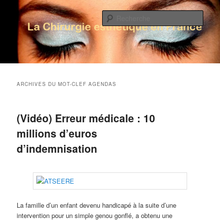
Rech
La Chirurgie Esthétique en France
Menu principal
Aller au contenu principal
Aller au contenu secondaire
ARCHIVES DU MOT-CLEF
AGENDAS
(Vidéo) Erreur médicale : 10
millions d’euros
d’indemnisation
La famille d’un enfant devenu handicapé à la suite d’une
intervention pour un simple genou gonflé, a obtenu une