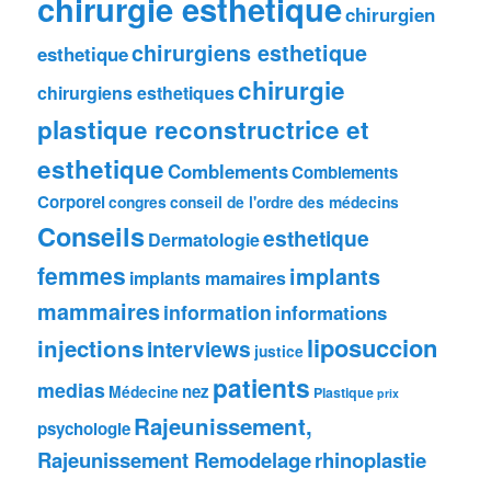
chirurgie esthetique
chirurgien
chirurgiens esthetique
esthetique
chirurgie
chirurgiens esthetiques
plastique reconstructrice et
esthetique
Comblements
Comblements
Corporel
congres
conseil de l'ordre des médecins
Conseils
esthetique
Dermatologie
femmes
implants
implants mamaires
mammaires
information
informations
liposuccion
injections
interviews
justice
patients
medias
nez
Médecine
Plastique
prix
Rajeunissement,
psychologie
Rajeunissement Remodelage
rhinoplastie