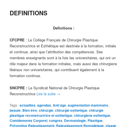
DEFINITIONS
Definitions :
CFCPRE
: Le Collège Français de Chirurgie Plastique
Reconstructrice et Esthétique est destinée à la formation, initiale
et continue, ainsi que l’attribution des compétences. Ses
membres enseignants sont à la fois les universitaires, qui ont un
rôle majeur dans la formation initiales, mais aussi des chirurgiens
libéraux non universitaires, qui contribuent également à la
formation continue.
SNCPRE :
Le Syndicat National de Chirurgie Plastique
Reconstructrice
Lire la suite
→
Tags :
actualites
,
agendas
,
Anti âge
,
augmentation mammaire
,
beaute
,
Bien être
,
chirurgie
,
chirurgie esthetique
,
chirurgie
plastique reconstructrice et esthetique
,
chirurgiens esthetique
,
Comblements Corporel
,
congres
,
Dermatologie
,
Plastique
,
Préventive Rajeunissement
,
Rajeunissement Remodelage
,
visage