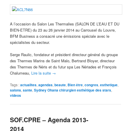
A l’occasion du Salon Les Thermalies (SALON DE L’EAU ET DU
BIEN-ETRE) du 23 au 26 janvier 2014 au Carrousel du Louvre,
BFM Business a consacré une émissions spéciale avec le
spécialistes du secteur.
Serge Raulic, fondateur et président directeur général du groupe
des Thermes Marins de Saint Malo, Bertrand Bloyer, directeur
des Thermes de Néris et du futur spa Les Nériades et François
Chalumeau,
Lire la suite
→
Tags :
actualites
,
agendas
,
beaute
,
Bien être
,
congres
,
esthetique
,
salons
,
sante
,
Sydney Ohana chirurgien esthétique des stars
,
videos
SOF.CPRE – Agenda 2013-
2014