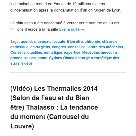
indemnisation record en France de 10 millions d’euros
d’indemnisation après la condamnation d’un chirurgien de Lyon.
Le chirurgien a été condamné à verser cette somme de 10 dix
millions d’euros à la famille
Lire la suite
→
Tags :
agendas
,
avocats
,
beaute
,
Bien être
,
chirurgie
,
chirurgie
esthetique
,
chirurgiens
,
congres
,
conseil de l'ordre des médecins
,
Conseils
,
ctualites
,
esthetique
,
expertise
,
Médecine
,
medecins
,
proces
,
salons
,
sante
,
Sydney Ohana chirurgien esthétique des
stars
,
videos
(Vidéo) Les Thermalies 2014
(Salon de l’eau et du Bien
être) Thalasso : La tendance
du moment (Carrousel du
Louvre)