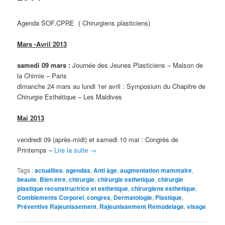
Agenda SOF.CPRE ( Chirurgiens plasticiens)
Mars -Avril 2013
samedi 09 mars :
Journée des Jeunes Plasticiens – Maison de
la Chimie – Paris
dimanche 24 mars au lundi 1er avril : Symposium du Chapitre de
Chirurgie Esthétique – Les Maldives
Mai 2013
vendredi 09 (après-midi) et samedi 10 mai : Congrès de
Printemps –
Lire la suite
→
Tags :
actualites
,
agendas
,
Anti âge
,
augmentation mammaire
,
beaute
,
Bien être
,
chirurgie
,
chirurgie esthetique
,
chirurgie
plastique reconstructrice et esthetique
,
chirurgiens esthetique
,
Comblements Corporel
,
congres
,
Dermatologie
,
Plastique
,
Préventive Rajeunissement
,
Rajeunissement Remodelage
,
visage