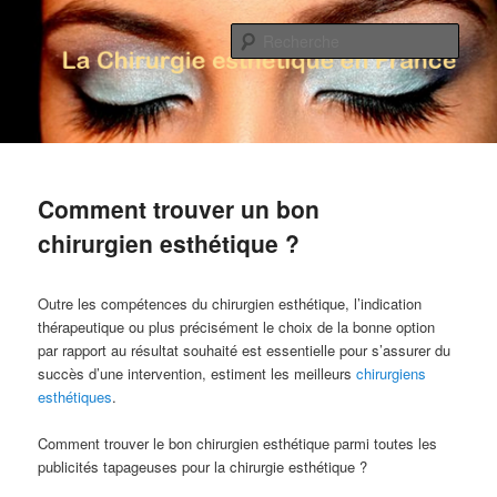
Rech
La Chirurgie Esthétique en France
Menu principal
Aller au contenu principal
Aller au contenu secondaire
Comment trouver un bon
chirurgien esthétique ?
Outre les compétences du chirurgien esthétique, l’indication
thérapeutique ou plus précisément le choix de la bonne option
par rapport au résultat souhaité est essentielle pour s’assurer du
succès d’une intervention, estiment les meilleurs
chirurgiens
esthétiques
.
Comment trouver le bon chirurgien esthétique parmi toutes les
publicités tapageuses pour la chirurgie esthétique ?