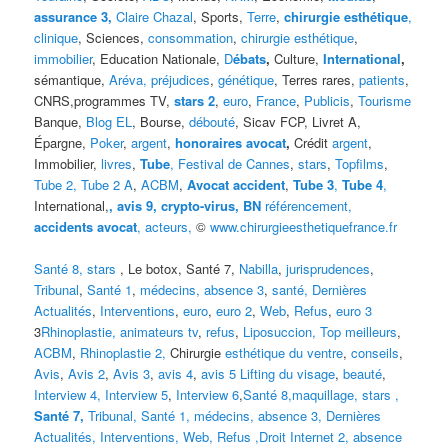
assurance 3,
Claire Chazal
, Sports,
Terre
,
chirurgie esthétique
,
clinique
, Sciences,
consommation
,
chirurgie esthétique
,
immobilier
, Education Nationale,
D
ébats
,
Culture,
International
,
sémantique,
Aréva
, préjudices
,
génétique
, Terres rares,
patients
,
CNRS,programmes TV,
stars 2
,
euro
,
France
,
Publicis
,
Tourisme
Banque,
Blog EL
, Bourse,
débouté
, Sicav FCP, Livret A,
Épargne,
Poker
,
argent
,
honoraires avocat
,
Crédit
argent
,
Immobilier,
livres
,
Tube
, Festival de Cannes
,
stars
,
Topfilms
,
Tube 2,
Tube 2 A
,
ACBM
,
Avocat accident
,
Tube 3
,
Tube 4
,
International,
,
avis 9, crypto-virus, BN
référencement,
accidents avocat
,
acteurs,
©
www.chirurgieesthetiquefrance.fr
Santé 8,
stars
, Le botox, Santé 7,
Nabilla
,
jurisprudences
,
Tribunal
,
Santé 1
,
médecins,
absence 3
,
santé,
Dernières
Actualités
,
Interventions
,
euro
,
euro 2
,
Web
,
Refus
,
euro 3
3
Rhinoplastie,
animateurs tv
,
refus
,
Liposuccion,
Top meilleurs
,
ACBM
,
Rhinoplastie 2,
Chirurgie
esthétique du ventre
,
conseils
,
Avis
,
Avis 2
,
Avis 3
,
avis 4
,
avis 5
Lifting du visage
,
beauté
,
Interview 4,
Interview 5
,
Interview 6
,
Santé 8,
maquillage
,
stars
,
Santé 7,
Tribunal,
Santé 1,
médecins
,
absence 3
,
Dernières
Actualités,
Interventions
,
Web,
Refus
,
Droit Internet 2
,
absence