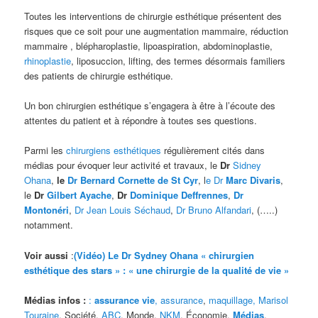
Toutes les interventions de chirurgie esthétique présentent des
risques que ce soit pour une augmentation mammaire, réduction
mammaire , blépharoplastie, lipoaspiration, abdominoplastie,
rhinoplastie
, liposuccion, lifting, des termes désormais familiers
des patients de chirurgie esthétique.
Un bon chirurgien esthétique s’engagera à être à l’écoute des
attentes du patient et à répondre à toutes ses questions.
Parmi les
chirurgiens esthétiques
régulièrement cités dans
médias pour évoquer leur activité et travaux, le
Dr
Sidney
Ohana
,
le
Dr Bernard Cornette de St Cyr
, l
e Dr
Marc Divaris
,
le
Dr
Gilbert Ayache
,
Dr
Dominique Deffrennes
,
Dr
Montonéri
,
Dr Jean Louis Séchaud
,
Dr Bruno Alfandari
, (…..)
notamment.
Voir aussi
:
(Vidéo) Le Dr Sydney Ohana « chirurgien
esthétique des stars » : « une chirurgie de la qualité de vie »
Médias infos :
:
assurance vie
,
assurance
,
maquillage,
Marisol
Touraine
, Société,
ABC
, Monde,
NKM
, Économie,
Médias
,