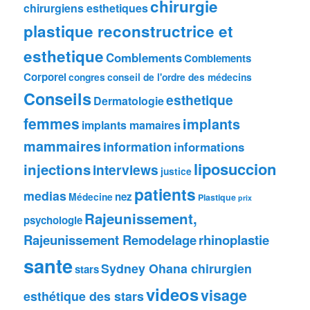
chirurgie
chirurgiens esthetiques
plastique reconstructrice et
esthetique
Comblements
Comblements
Corporel
congres
conseil de l'ordre des médecins
Conseils
esthetique
Dermatologie
femmes
implants
implants mamaires
mammaires
information
informations
liposuccion
injections
interviews
justice
patients
medias
nez
Médecine
Plastique
prix
Rajeunissement,
psychologie
Rajeunissement Remodelage
rhinoplastie
sante
Sydney Ohana chirurgien
stars
videos
visage
esthétique des stars