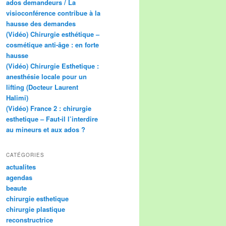
ados demandeurs / La
visioconférence contribue à la
hausse des demandes
(Vidéo) Chirurgie esthétique –
cosmétique anti-âge : en forte
hausse
(Vidéo) Chirurgie Esthetique :
anesthésie locale pour un
lifting (Docteur Laurent
Halimi)
(Vidéo) France 2 : chirurgie
esthetique – Faut-il l’interdire
au mineurs et aux ados ?
CATÉGORIES
actualites
agendas
beaute
chirurgie esthetique
chirurgie plastique
reconstructrice