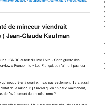
ement Remodelage
,
Rajeunissement,
,
sante
,
stars videos
,
visage
,
nté de minceur viendrait
e ( Jean-Claude Kaufman
r au CNRS auteur du livre Livre « Cette guerre des
terview à France Info « Les Françaises n’aiment pas leur
 qui peut prêter à sourire, mais pas seulement, il y a aussi
 diktat de la minceur, j’aimerai qu’on en parle maintenant,
ur, de l’avènement du christianisme ?
alors effectivement, il faut creuser très très loin parce que