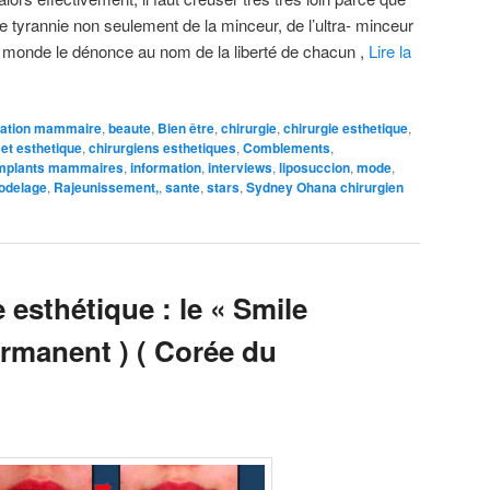
e tyrannie non seulement de la minceur, de l’ultra- minceur
e monde le dénonce au nom de la liberté de chacun ,
Lire la
ation mammaire
,
beaute
,
Bien être
,
chirurgie
,
chirurgie esthetique
,
 et esthetique
,
chirurgiens esthetiques
,
Comblements
,
mplants mammaires
,
information
,
interviews
,
liposuccion
,
mode
,
odelage
,
Rajeunissement,
,
sante
,
stars
,
Sydney Ohana chirurgien
 esthétique : le « Smile
permanent ) ( Corée du