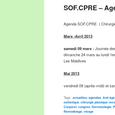
SOF.CPRE – Age
Agenda SOF.CPRE ( Chirurgien
Mars -Avril 2013
samedi 09 mars :
Journée des
dimanche 24 mars au lundi 1er
Les Maldives
Mai 2013
vendredi 09 (après-midi) et s
Tags :
actualites
,
agendas
,
Anti âge
esthetique
,
chirurgie plastique rec
Corporel
,
congres
,
Dermatologie
,
P
Remodelage
,
visage