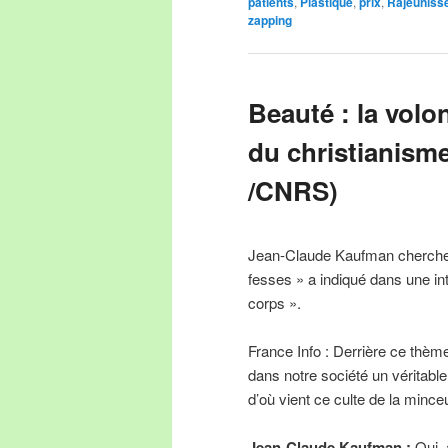
patients
,
Plastique
,
prix
,
Rajeuniss
zapping
Beauté : la volo
du christianism
/CNRS)
Jean-Claude Kaufman chercheu
fesses » a indiqué dans une in
corps ».
France Info : Derrière ce thème
dans notre société un véritable
d’où vient ce culte de la mince
Jean-Claude Kaufman :
Oui, 