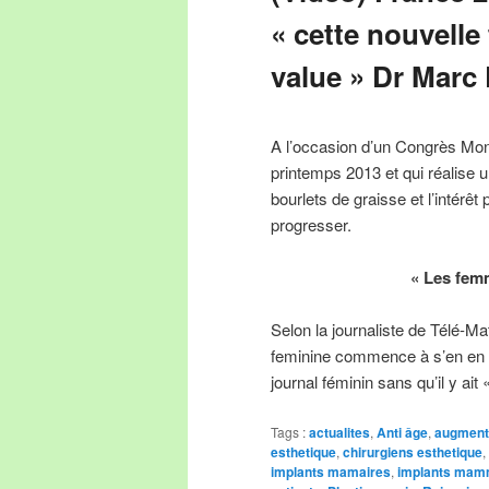
« cette nouvelle
value » Dr Marc 
A l’occasion d’un Congrès Mond
printemps 2013 et qui réalise u
bourlets de graisse et l’intérêt 
progresser.
« Les fem
Selon la journaliste de Télé-Mat
feminine commence à s’en en
journal féminin sans qu’il y ai
Tags :
actualites
,
Anti âge
,
augment
esthetique
,
chirurgiens esthetique
,
implants mamaires
,
implants mam