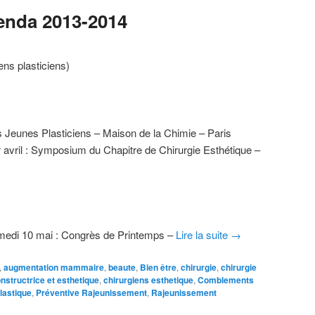
nda 2013-2014
s plasticiens)
 Jeunes Plasticiens – Maison de la Chimie – Paris
 avril : Symposium du Chapitre de Chirurgie Esthétique –
amedi 10 mai : Congrès de Printemps –
Lire la suite
→
,
augmentation mammaire
,
beaute
,
Bien être
,
chirurgie
,
chirurgie
onstructrice et esthetique
,
chirurgiens esthetique
,
Comblements
lastique
,
Préventive Rajeunissement
,
Rajeunissement