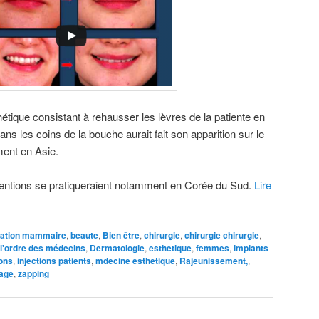
étique consistant à rehausser les lèvres de la patiente en
dans les coins de la bouche aurait fait son apparition sur le
ent en Asie.
rventions se pratiqueraient notamment en Corée du Sud.
Lire
ation mammaire
,
beaute
,
Bien être
,
chirurgie
,
chirurgie chirurgie
,
 l'ordre des médecins
,
Dermatologie
,
esthetique
,
femmes
,
implants
ons
,
injections patients
,
mdecine esthetique
,
Rajeunissement,
,
age
,
zapping