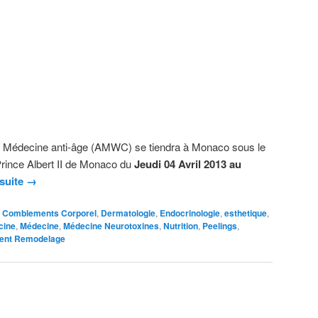
 Médecine anti-âge (AMWC) se tiendra à Monaco sous le
rince Albert II de Monaco du
Jeudi 04 Avril 2013 au
 suite
→
,
Comblements Corporel
,
Dermatologie
,
Endocrinologie
,
esthetique
,
cine
,
Médecine
,
Médecine Neurotoxines
,
Nutrition
,
Peelings
,
ment Remodelage