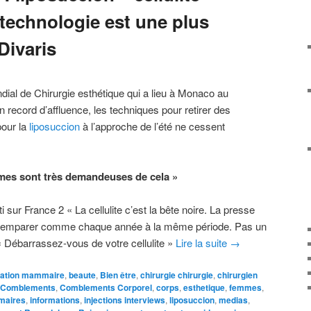
 technologie est une plus
Divaris
ial de Chirurgie esthétique qui a lieu à Monaco au
n record d’affluence, les techniques pour retirer des
pour la
liposuccion
à l’approche de l’été ne cessent
mes sont très demandeuses de cela »
i sur France 2 « La cellulite c’est la bête noire. La presse
 emparer comme chaque année à la même période. Pas un
t « Débarrassez-vous de votre cellulite »
Lire la suite
→
ation mammaire
,
beaute
,
Bien être
,
chirurgie chirurgie
,
chirurgien
Comblements
,
Comblements Corporel
,
corps
,
esthetique
,
femmes
,
maires
,
informations
,
injections interviews
,
liposuccion
,
medias
,