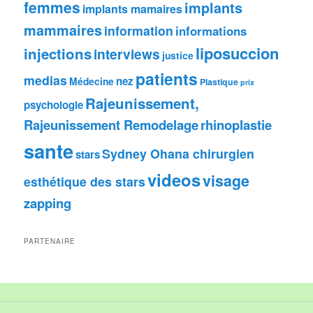
femmes
implants
implants mamaires
mammaires
information
informations
liposuccion
injections
interviews
justice
patients
medias
nez
Médecine
Plastique
prix
Rajeunissement,
psychologie
Rajeunissement Remodelage
rhinoplastie
sante
Sydney Ohana chirurgien
stars
videos
visage
esthétique des stars
zapping
PARTENAIRE