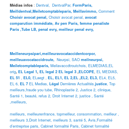
Médias infos
:
Dentval,
DentvalPar,
FormParis,
Meilldentval
,
Meiletcomptableparis
,
Meillavimmo,
Comment
Choisir avocat penal,
Choisir avocat penal,
avocat
comparution immédiate,
Av pen Paris,
femme penaliste
Paris
,Tube LB,
penal evry
,
meilleur penal evry,
Meilleneurpsipari,
meilleuravocataccidentcorpor,
meilleuavocataccidroute,
Neurpsi,
SAO
meilneurpsi,
Meiletcomptableparis,
Meilavaccdtroutchois,
ELMEDIAS,
EL
orig
,
EL Legal 1
,
EL legal 2
EL legal 3
,
ELCOPE
,
EL MEDIAS,
EL 51
,
EL0,
ELaegt ,
EL,
EL1,
EL 2,
EL
,
EL2,
EL3,
EL4,
EL5,
EL 6,
EL 7
EL Medias,
Légal
Dernières
Actualités,
justice
,
Top
meilleurs
,
fraude you tube
,
Rhinoplastie 2
,
Justice 2
,
clinique
,
Santé 1
, beauté,
refus 2
,
Droit Internet 2
,
justice
, Santé
,
meilleurs
,
meilleurs
,
meilleurenfrance,
topmeilleur,
consommation
, meilleur ,
meilleurs 3,
Droit Internet
,
meilleurs 3,
santé 5,
Avis
,
Formalité
d’entreprise paris,
Cabinet formalité Paris,
Cabinet formalité