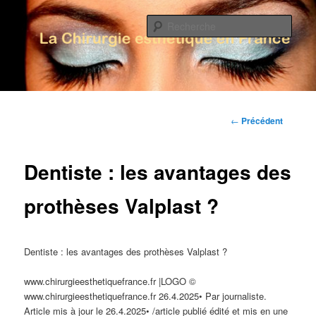
Rech
La Chirurgie Esthétique en France
Menu principal
Aller au contenu principal
Aller au contenu secondaire
Navigation des
←
Précédent
articles
Dentiste : les avantages des
prothèses Valplast ?
Dentiste : les avantages des prothèses Valplast ?
www.chirurgieesthetiquefrance.fr |LOGO ©
www.chirurgieesthetiquefrance.fr 26.4.2025• Par journaliste.
Article mis à jour le 26.4.2025• /article publié édité et mis en une