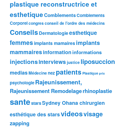
plastique reconstructrice et
esthetique
Comblements
Comblements
Corporel
congres
conseil de l'ordre des médecins
Conseils
esthetique
Dermatologie
femmes
implants
implants mamaires
mammaires
information
informations
liposuccion
injections
interviews
justice
patients
medias
nez
Médecine
Plastique
prix
Rajeunissement,
psychologie
Rajeunissement Remodelage
rhinoplastie
sante
Sydney Ohana chirurgien
stars
videos
visage
esthétique des stars
zapping