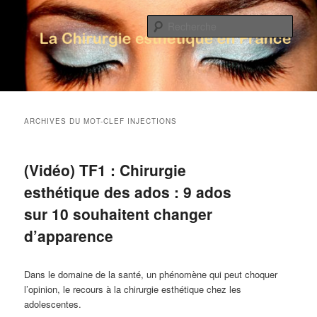
Rech
La Chirurgie Esthétique en France
Menu principal
Aller au contenu principal
Aller au contenu secondaire
ARCHIVES DU MOT-CLEF
INJECTIONS
(Vidéo) TF1 : Chirurgie
esthétique des ados : 9 ados
sur 10 souhaitent changer
d’apparence
Dans le domaine de la santé, un phénomène qui peut choquer
l’opinion, le recours à la chirurgie esthétique chez les
adolescentes.