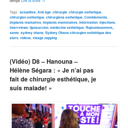
temps
Lire la suite
→
Tags :
actualites
,
Anti âge
,
chirurgie
,
chirurgie esthetique
,
chirurgien esthetique
,
chirurgiens esthetique
,
Comblements
,
implants mamaires
,
implants mammaires
,
information
,
injections
,
interrviews
,
liposuccion
,
médecine esthétique
,
Rajeunissement,
,
sante
,
sydney ohana
,
Sydney Ohana chirurgien esthétique des
stars
,
videos
,
visage zapping
(Vidéo) D8 – Hanouna –
Hélène Ségara : « Je n’ai pas
fait de chirurgie esthétique, je
suis malade! »