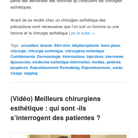
partie des demandes des hommes qu consultent les chirurgien
esthétiques.
Avant de se rendre chez un chirurgien esthétique des
précautions sont nécessaires que l’on soit un homme ou une
femme et la chirurgie esthétique
Lire la suite
→
Tags :
actualites
,
beaute
,
Bien être
,
blépharoplastie
,
bons plans
,
chirurgie
,
chirurgie esthetique
,
chirurgiens esthetique
Comblements
,
Dermatologie
,
informations
,
injections
,
interviews
,
liposuccion
,
medecine esthetique information
,
medias
,
patients
,
paupieres
,
Rajeunissement Remodelag
,
Rajeunissement,
,
sante
,
visage
,
zapping
(Vidéo) Meilleurs chirurgiens
esthétique : qui sont -ils
s’interrogent des patientes ?