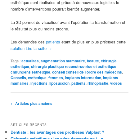
esthétique sont réalisées et grâce à de nouveaux logiciels le
nombre d’interventions pourrait bientôt augmenter.
La 3D permet de visualiser avant l’opération la transformation et
le résultat plus ou moins proche.
Les demandes des
patients
étant de plus en plus précises cette
solution
Lire la suite
→
Tags :
actualites
,
augmentation mammaire
,
beaute
,
chirurgie
esthetique
,
chirurgie plastique reconstructrice et esthetique
,
chirurgiens esthetique
,
conseil conseil de l'ordre des médecins
,
Conseils
,
esthetique
,
femmes
,
implants information
,
implants
mamaires
,
injections
,
liposuccion
,
patients
,
rhinoplastie
,
videos
Navigation des articles
←
Articles plus anciens
ARTICLES RÉCENTS
Dentiste : les avantages des prothèses Valplast ?
Chirurgie esthétique : les ados demandeurs / La