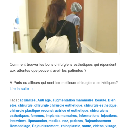
Comment trouver les bons chirurgiens esthétiques qui répondent
aux attentes que peuvent avoir les patientes ?
A Paris ou ailleurs qui sont les meilleurs chirurgiens esthétiques?
Lire la suite
→
Tags :
actualites
,
Anti âge
,
augmentation mammaire
,
beaute
,
Bien
être
,
chirurgie
,
chirurgie chirurgie esthetique
,
chirurgie esthetique
,
chirurgie plastique reconstructrice et esthetique
,
chirurgiens
esthetiques
,
femmes
,
implants mamaires
,
informations
,
injections
,
interviews
,
liposuccion
,
medias
,
nez
,
patients
,
Rajeunissement
Remodelage
,
Rajeunissement,
,
rhinoplastie
,
sante
,
videos
,
visage
,