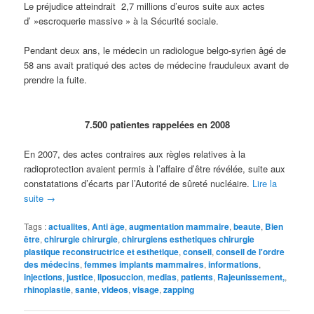
Le préjudice atteindrait 2,7 millions d’euros suite aux actes
d’ »escroquerie massive » à la Sécurité sociale.
Pendant deux ans, le médecin un radiologue belgo-syrien âgé de
58 ans avait pratiqué des actes de médecine frauduleux avant de
prendre la fuite.
7.500 patientes rappelées en 2008
En 2007, des actes contraires aux règles relatives à la
radioprotection avaient permis à l’affaire d’être révélée, suite aux
constatations d’écarts par l’Autorité de sûreté nucléaire.
Lire la
suite
→
Tags :
actualites
,
Anti âge
,
augmentation mammaire
,
beaute
,
Bien
être
,
chirurgie chirurgie
,
chirurgiens esthetiques chirurgie
plastique reconstructrice et esthetique
,
conseil
,
conseil de l'ordre
des médecins
,
femmes implants mammaires
,
informations
,
injections
,
justice
,
liposuccion
,
medias
,
patients
,
Rajeunissement,
,
rhinoplastie
,
sante
,
videos
,
visage
,
zapping