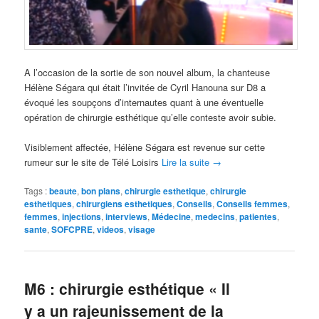
A l’occasion de la sortie de son nouvel album, la chanteuse
Hélène Ségara qui était l’invitée de Cyril Hanouna sur D8 a
évoqué les soupçons d’internautes quant à une éventuelle
opération de chirurgie esthétique qu’elle conteste avoir subie.
Visiblement affectée, Hélène Ségara est revenue sur cette
rumeur sur le site de Télé Loisirs
Lire la suite
→
Tags :
beaute
,
bon plans
,
chirurgie esthetique
,
chirurgie
esthetiques
,
chirurgiens esthetiques
,
Conseils
,
Conseils femmes
,
femmes
,
injections
,
interviews
,
Médecine
,
medecins
,
patientes
,
sante
,
SOFCPRE
,
videos
,
visage
M6 : chirurgie esthétique « Il
y a un rajeunissement de la