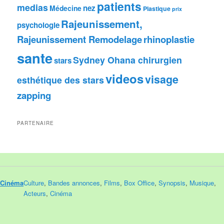
patients
medias
nez
Médecine
Plastique
prix
Rajeunissement,
psychologie
Rajeunissement Remodelage
rhinoplastie
sante
Sydney Ohana chirurgien
stars
videos
visage
esthétique des stars
zapping
PARTENAIRE
Cinéma
Culture
,
Bandes annonces
,
Films
,
Box Office
,
Synopsis
,
Musique
,
Acteurs
,
Cinéma