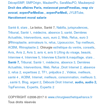
DéceptSMP,
SMP
Origin,
MaubertPo,
SaraMauPO,
Mauberpro2
Droit des affaires Paris,
meiavocat penalFmedias,
resp civ
avocat
,
avpenParMedias ,
avpenParMedi,
JYLBTube,
Harcèlement moral salarie
Santé 8,
stars
, Le botox, Santé 7,
Nabilla
,
jurisprudences
,
Tribunal
,
Santé 1
,
médecins,
absence 3
,
santé,
Dernières
Actualités
,
Interventions
,
euro
,
euro 2
,
Web
,
Refus
,
euro 3
3
Rhinoplastie,
animateurs tv
,
refus
,
Liposuccion,
Top meilleurs
,
ACBM
,
Rhinoplastie 2,
Chirurgie
esthétique du ventre
,
conseils
,
Avis
,
Avis 2
,
Avis 3
,
avis 4
,
avis 5
Lifting du visage
,
beauté
,
Interview 4,
Interview 5
,
Interview 6
,
Santé 8,
maquillage
,
stars
,
Santé 7,
Tribunal,
Santé 1,
médecins
,
absence 3
,
Dernières
Actualités,
Interventions
,
Web,
Refus
,
Droit Internet 2
,
absence
3
,
refus 2
,
expertises 2
,
TF1
,
préjudice 2
,
Vidéos,
meilleurs
,
santé 4
,
ACBM
,
Internet
,
meilleurs
,
consommation
,
meilleurs 3,
, santé 5,
Blog,
argent 2
,
Débouté
Droit Internet
,
audio
,
audio 2,
TopFemmes,
Expertis
,
Expertis 2
COPYRIGHT ©2006-2017 ©
www.chirurgieesthetiquefrance.fr
Tous droits réservés