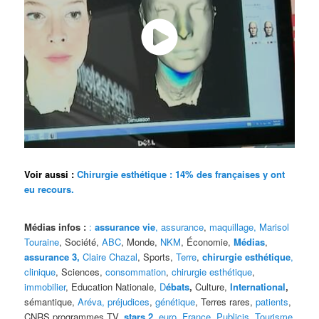
Voir aussi :
Chirurgie esthétique : 14% des françaises y ont
eu recours.
Médias infos :
:
assurance vie
,
assurance
,
maquillage,
Marisol
Touraine
, Société,
ABC
, Monde,
NKM
, Économie,
Médias
,
assurance 3,
Claire Chazal
, Sports,
Terre
,
chirurgie esthétique
,
clinique
, Sciences,
consommation
,
chirurgie esthétique
,
immobilier
, Education Nationale,
D
ébats
,
Culture,
International
,
sémantique,
Aréva
, préjudices
,
génétique
, Terres rares,
patients
,
CNRS,programmes TV,
stars 2
,
euro
,
France
,
Publicis
,
Tourisme