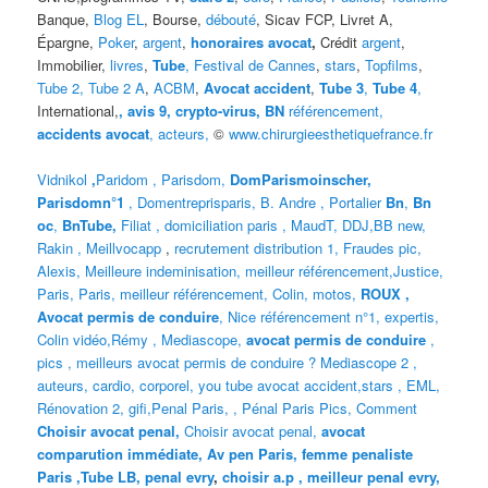
Banque,
Blog EL
, Bourse,
débouté
, Sicav FCP, Livret A,
Épargne,
Poker
,
argent
,
honoraires avocat
,
Crédit
argent
,
Immobilier,
livres
,
Tube
, Festival de Cannes
,
stars
,
Topfilms
,
Tube 2,
Tube 2 A
,
ACBM
,
Avocat accident
,
Tube 3
,
Tube 4
,
International,
,
avis 9, crypto-virus, BN
référencement,
accidents avocat
,
acteurs,
©
www.chirurgieesthetiquefrance.fr
Vidnikol
,
Paridom ,
Parisdom,
DomParismoinscher,
Parisdomn°1
,
Domentreprisparis,
B. Andre ,
Portalier
Bn
,
Bn
oc
,
BnTube,
Filiat
,
domiciliation paris
,
MaudT
,
DDJ,
BB n
ew,
Rakin ,
Meillvocapp
,
recrutement distribution
1, Fraudes pic,
Alexis
,
Meilleure inde
minisation
,
meilleur référencement
,
Justice
,
Paris,
Paris,
meilleur référencement,
Colin
,
motos,
ROUX
,
Avocat permis de conduire
,
Nice référencement n°1,
expertis,
Colin vidéo,
Rémy
,
Mediascope,
avocat permis de conduire
,
pics
,
meilleurs avocat permis de conduire ?
Mediascope 2 ,
auteurs,
cardio,
corpore
l,
you tube avocat accident,
stars
,
EML,
Rénovation 2
,
gifi,
Penal Paris,
,
Pénal Paris Pics,
Comment
Choisir avocat penal,
Choisir avocat penal,
avocat
comparution immédiate,
Av pen Paris,
femme penaliste
Paris
,Tube LB,
penal evry
,
choisir a.p ,
meilleur penal evry,