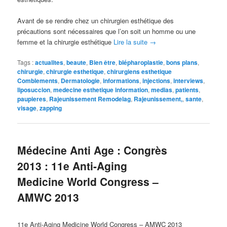
Avant de se rendre chez un chirurgien esthétique des
précautions sont nécessaires que l’on soit un homme ou une
femme et la chirurgie esthétique
Lire la suite
→
Tags :
actualites
,
beaute
,
Bien être
,
blépharoplastie
,
bons plans
,
chirurgie
,
chirurgie esthetique
,
chirurgiens esthetique
Comblements
,
Dermatologie
,
informations
,
injections
,
interviews
,
liposuccion
,
medecine esthetique information
,
medias
,
patients
,
paupieres
,
Rajeunissement Remodelag
,
Rajeunissement,
,
sante
,
visage
,
zapping
Médecine Anti Age : Congrès
2013 : 11e Anti-Aging
Medicine World Congress –
AMWC 2013
11e Anti-Aging Medicine World Congress – AMWC 2013