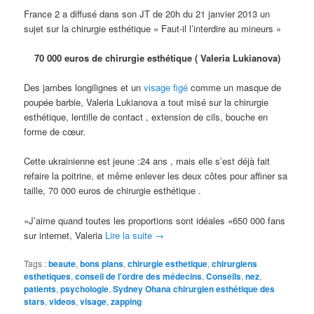
France 2 a diffusé dans son JT de 20h du 21 janvier 2013 un
sujet sur la chirurgie esthétique « Faut-il l’interdire au mineurs »
70 000 euros de chirurgie esthétique (
Valeria Lukianova)
Des jambes longilignes et un
visage figé
comme un masque de
poupée barbie, Valeria Lukianova a tout misé sur la chirurgie
esthétique, lentille de contact , extension de cils, bouche en
forme de cœur.
Cette ukrainienne est jeune :24 ans , mais elle s’est déjà fait
refaire la poitrine, et même enlever les deux côtes pour affiner sa
taille, 70 000 euros de chirurgie esthétique .
«J’aime quand toutes les proportions sont idéales «650 000 fans
sur internet, Valeria
Lire la suite
→
Tags :
beaute
,
bons plans
,
chirurgie esthetique
,
chirurgiens
esthetiques
,
conseil de l'ordre des médecins
,
Conseils
,
nez
,
patients
,
psychologie
,
Sydney Ohana chirurgien esthétique des
stars
,
videos
,
visage
,
zapping