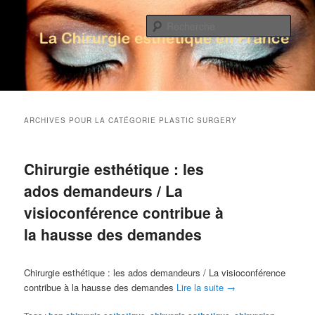
Rech
La Chirurgie Esthétique en France
Menu principal
Aller au contenu principal
Aller au contenu secondaire
ARCHIVES POUR LA CATÉGORIE
PLASTIC SURGERY
Chirurgie esthétique : les
ados demandeurs / La
visioconférence contribue à
la hausse des demandes
Chirurgie esthétique : les ados demandeurs / La visioconférence
contribue à la hausse des demandes
Lire la suite
→