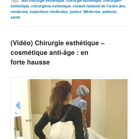
Tags :
bon chirurgie esthetique
,
chirurgie esthetique
,
chirurgien
esthetique
,
chirurgiens esthetique
,
conseil national de l'ordre des
medecins
,
expertises médicales
,
justice
,
Médecine
,
patients
,
sante
(Vidéo) Chirurgie esthétique –
cosmétique anti-âge : en
forte hausse