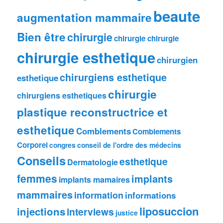
beaute
augmentation mammaire
Bien être
chirurgie
chirurgie chirurgie
chirurgie esthetique
chirurgien
chirurgiens esthetique
esthetique
chirurgie
chirurgiens esthetiques
plastique reconstructrice et
esthetique
Comblements
Comblements
Corporel
congres
conseil de l'ordre des médecins
Conseils
esthetique
Dermatologie
femmes
implants
implants mamaires
mammaires
information
informations
liposuccion
injections
interviews
justice