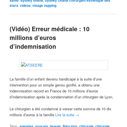
sante
,
sydney ohana
,
Sydney Ohana chirurgien esthétique des
stars
,
videos
,
visage zapping
(Vidéo) Erreur médicale : 10
millions d’euros
d’indemnisation
La famille d’un enfant devenu handicapé à la suite d’une
intervention pour un simple genou gonflé, a obtenu une
indemnisation record en France de 10 millions d’euros
d’indemnisation après la condamnation d’un chirurgien de Lyon.
Le chirurgien a été condamné à verser cette somme de 10 dix
millions d’euros à la famille
Lire la suite
→
Tags :
agendas
,
avocats
,
beaute
,
Bien être
,
chirurgie
,
chirurgie