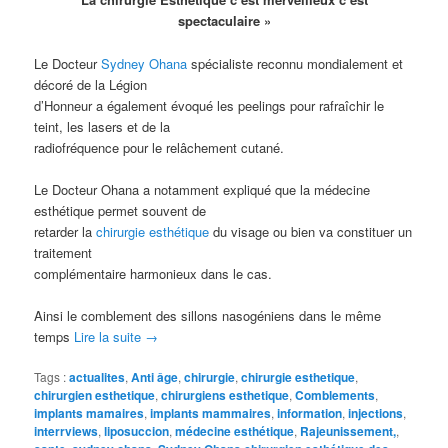
spectaculaire »
Le Docteur
Sydney Ohana
spécialiste reconnu mondialement et
décoré de la Légion
d’Honneur a également évoqué les peelings pour rafraîchir le
teint, les lasers et de la
radiofréquence pour le relâchement cutané.
Le Docteur Ohana a notamment expliqué que la médecine
esthétique permet souvent de
retarder la
chirurgie esthétique
du visage ou bien va constituer un
traitement
complémentaire harmonieux dans le cas.
Ainsi le comblement des sillons nasogéniens dans le même
temps
Lire la suite
→
Tags :
actualites
,
Anti âge
,
chirurgie
,
chirurgie esthetique
,
chirurgien esthetique
,
chirurgiens esthetique
,
Comblements
,
implants mamaires
,
implants mammaires
,
information
,
injections
,
interrviews
,
liposuccion
,
médecine esthétique
,
Rajeunissement,
,