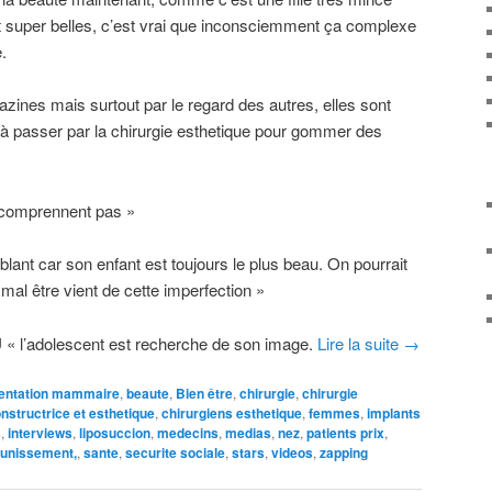
super belles, c’est vrai que inconsciemment ça complexe
.
zines mais surtout par le regard des autres, elles sont
 passer par la chirurgie esthetique pour gommer des
 comprennent pas »
lant car son enfant est toujours le plus beau. On pourrait
mal être vient de cette imperfection »
U
« l’adolescent est recherche de son image.
Lire la suite
→
entation mammaire
,
beaute
,
Bien être
,
chirurgie
,
chirurgie
onstructrice et esthetique
,
chirurgiens esthetique
,
femmes
,
implants
s
,
interviews
,
liposuccion
,
medecins
,
medias
,
nez
,
patients prix
,
unissement,
,
sante
,
securite sociale
,
stars
,
videos
,
zapping