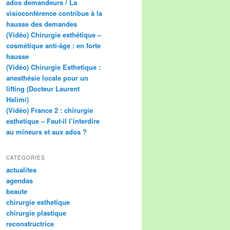
ados demandeurs / La
visioconférence contribue à la
hausse des demandes
(Vidéo) Chirurgie esthétique –
cosmétique anti-âge : en forte
hausse
(Vidéo) Chirurgie Esthetique :
anesthésie locale pour un
lifting (Docteur Laurent
Halimi)
(Vidéo) France 2 : chirurgie
esthetique – Faut-il l’interdire
au mineurs et aux ados ?
CATÉGORIES
actualites
agendas
beaute
chirurgie esthetique
chirurgie plastique
reconstructrice