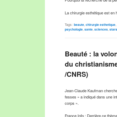
La chirurgie esthétique est e
Tags :
beaute
,
chirurgie esthetique
,
psychologie
,
sante
,
sciences
,
star
Beauté : la volo
du christianism
/CNRS)
Jean-Claude Kaufman chercheu
fesses » a indiqué dans une in
corps ».
France Info : Derrière ce thème