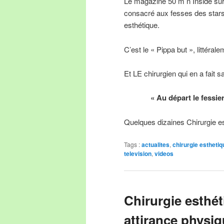
Le magazine 50 m n Inside su
consacré aux fesses des stars ,
esthétique.
C’est le « Pippa but », littéral
Et LE chirurgien qui en a fait 
« Au départ le fessie
Quelques dizaines Chirurgie e
Tags :
actualites
,
chirurgie esthetiq
television
,
videos
Chirurgie esthét
attirance physiqu