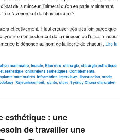
 diktat de la minceur, j’aimerai qu’on en parle maintenant,
ur, de l’avènement du christianisme ?
alors effectivement, il faut creuser très très loin parce que
e tyrannie non seulement de la minceur, de l’ultra- minceur
e monde le dénonce au nom de la liberté de chacun ,
Lire la
ation mammaire
,
beaute
,
Bien être
,
chirurgie
,
chirurgie esthetique
,
 et esthetique
,
chirurgiens esthetiques
,
Comblements
,
mplants mammaires
,
information
,
interviews
,
liposuccion
,
mode
,
odelage
,
Rajeunissement,
,
sante
,
stars
,
Sydney Ohana chirurgien
e esthétique : une
besoin de travailler une