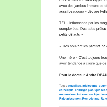
avec des jambes immenses et 
aussi beaucoup » déclare t-elle
TF1 « Influencées par les maga
complexées. Des ados prêtes à
petits défauts »
« Très souvent les parents ne
Une mère « C’est toujours troub
avoir tendance à croire que ce 
Pour le docteur Andre DEA
Tags :
actualites
,
adolecents
,
augm
esthetique
,
chirurgie plastique rec
mammaires
,
information
,
injection
Rajeunissement Remodelage
,
Raje