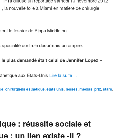
r TF1a diffusé un reportage samedi 10 novembre 2012
 la nouvelle folie à Miami en matière de chirurgie
ement le fessier de Pippa Middleton.
sa spécialité contrôle désormais un empire.
r le plus demandé était celui de Jennifer Lopez »
sthetique aux Etats-Unis
Lire la suite
→
ue
,
chirurgiens esthetique
,
etats unis
,
fesses
,
medias
,
prix
,
stars
,
ique : réussite sociale et
e : un lien existe -il ?