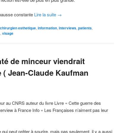
n hausse constante
Lire la suite
→
chirurgien esthetique
,
information
,
interviews
,
patients
,
s
,
visage
nté de minceur viendrait
e ( Jean-Claude Kaufman
r au CNRS auteur du livre Livre « Cette guerre des
terview à France Info « Les Françaises n’aiment pas leur
 qui peut prêter à sourire, mais pas seulement, il y a aussi