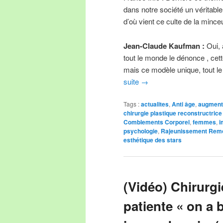
dans notre société un véritable
d’où vient ce culte de la mince
Jean-Claude Kaufman :
Oui, 
tout le monde le dénonce , cett
mais ce modèle unique, tout l
suite
→
Tags :
actualites
,
Anti âge
,
augment
chirurgie plastique reconstructrice
Comblements Corporel
,
femmes
,
i
psychologie
,
Rajeunissement Rem
esthétique des stars
(Vidéo) Chirurgi
patiente « on a 