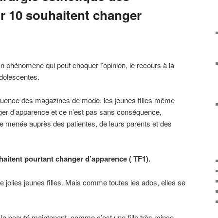
ur 10 souhaitent changer
n phénomène qui peut choquer l’opinion, le recours à la
adolescentes.
influence des magazines de mode, les jeunes filles même
ger d’apparence et ce n’est pas sans conséquence,
 menée auprès des patientes, de leurs parents et des
haitent pourtant changer d’apparence ( TF1).
e jolies jeunes filles. Mais comme toutes les ados, elles se
e la beauté maintenant, comme c’est une fille très mince