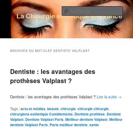
Rech
La Chirurgie Esthétique en France
Menu principal
Aller au contenu principal
Aller au contenu secondaire
ARCHIVES DU MOT-CLEF
DENTISTE VALPLAST
Dentiste : les avantages des
prothèses Valplast ?
Dentiste : les avantages des prothèses Valplast ?
Lire la suite
→
Tags :
actu et médias
,
beaute
,
chirurgie
,
chirurgie chirurgie
,
chirurgiens esthetique Comblements
,
Dentiste prothèse
,
Dentiste
Valplast
,
Dentiste Valplast Paris
,
Meilleur dentiste Valplast
,
Meilleur
dentiste Valplast Paris
,
Paris meilleur dentiste
,
sante