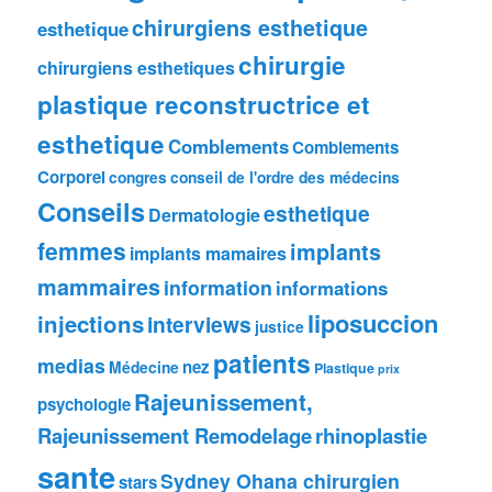
chirurgiens esthetique
esthetique
chirurgie
chirurgiens esthetiques
plastique reconstructrice et
esthetique
Comblements
Comblements
Corporel
congres
conseil de l'ordre des médecins
Conseils
esthetique
Dermatologie
femmes
implants
implants mamaires
mammaires
information
informations
liposuccion
injections
interviews
justice
patients
medias
nez
Médecine
Plastique
prix
Rajeunissement,
psychologie
Rajeunissement Remodelage
rhinoplastie
sante
Sydney Ohana chirurgien
stars