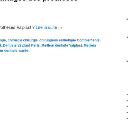
rothèses Valplast ?
Lire la suite
→
rgie
,
chirurgie chirurgie
,
chirurgiens esthetique Comblements
,
t
,
Dentiste Valplast Paris
,
Meilleur dentiste Valplast
,
Meilleur
ur dentiste
,
sante