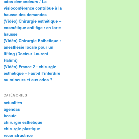
ados demandeurs / La
visioconférence contribue à la
hausse des demandes
(Vidéo) Chirurgie esthétique –
cosmétique anti-âge : en forte
hausse
(Vidéo) Chirurgie Esthetique :
anesthésie locale pour un
lifting (Docteur Laurent
Halimi)
(Vidéo) France 2 : chirurgie
esthetique – Faut-il l’interdire
au mineurs et aux ados ?
CATÉGORIES
actualites
agendas
beaute
chirurgie esthetique
chirurgie plastique
reconstructrice