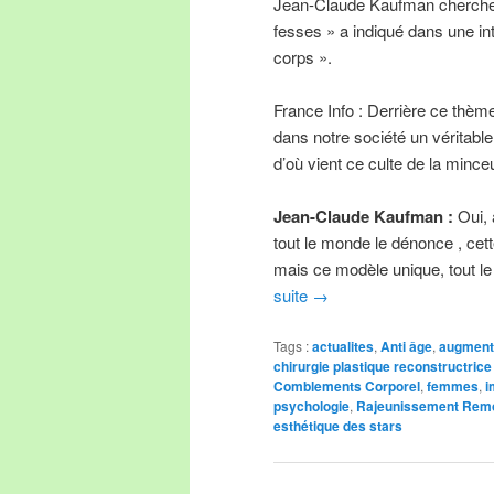
Jean-Claude Kaufman chercheu
fesses » a indiqué dans une in
corps ».
France Info : Derrière ce thème
dans notre société un véritable
d’où vient ce culte de la mince
Jean-Claude Kaufman :
Oui, 
tout le monde le dénonce , cett
mais ce modèle unique, tout l
suite
→
Tags :
actualites
,
Anti âge
,
augment
chirurgie plastique reconstructrice
Comblements Corporel
,
femmes
,
i
psychologie
,
Rajeunissement Rem
esthétique des stars