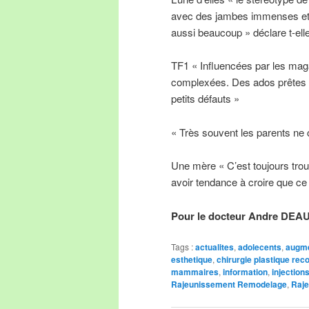
avec des jambes immenses et 
aussi beaucoup » déclare t-elle
TF1 « Influencées par les maga
complexées. Des ados prêtes à
petits défauts »
« Très souvent les parents ne
Une mère « C’est toujours troub
avoir tendance à croire que ce 
Pour le docteur Andre DEA
Tags :
actualites
,
adolecents
,
augm
esthetique
,
chirurgie plastique rec
mammaires
,
information
,
injection
Rajeunissement Remodelage
,
Raje