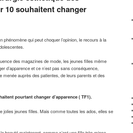
ur 10 souhaitent changer
n phénomène qui peut choquer l’opinion, le recours à la
adolescentes.
influence des magazines de mode, les jeunes filles même
ger d’apparence et ce n’est pas sans conséquence,
 menée auprès des patientes, de leurs parents et des
haitent pourtant changer d’apparence ( TF1).
e jolies jeunes filles. Mais comme toutes les ados, elles se
e la beauté maintenant, comme c’est une fille très mince