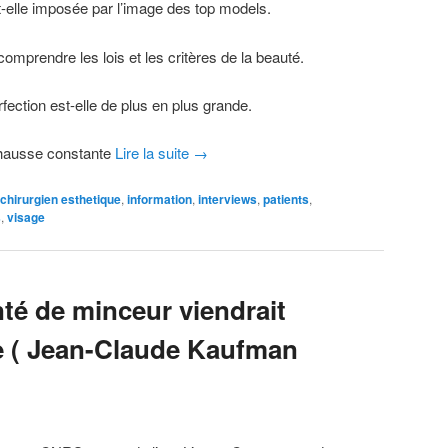
st-elle imposée par l’image des top models.
comprendre les lois et les critères de la beauté.
fection est-elle de plus en plus grande.
n hausse constante
Lire la suite
→
chirurgien esthetique
,
information
,
interviews
,
patients
,
s
,
visage
nté de minceur viendrait
e ( Jean-Claude Kaufman