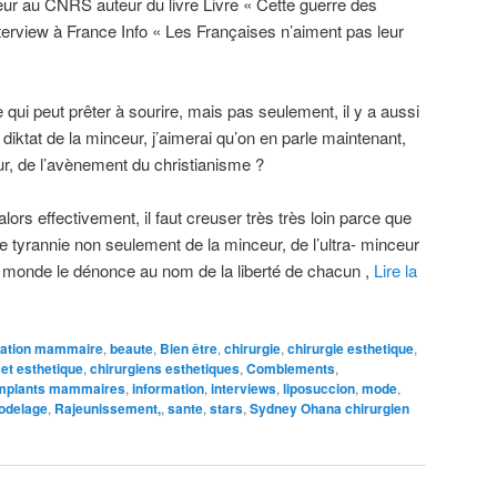
r au CNRS auteur du livre Livre « Cette guerre des
terview à France Info « Les Françaises n’aiment pas leur
 qui peut prêter à sourire, mais pas seulement, il y a aussi
 diktat de la minceur, j’aimerai qu’on en parle maintenant,
ur, de l’avènement du christianisme ?
alors effectivement, il faut creuser très très loin parce que
e tyrannie non seulement de la minceur, de l’ultra- minceur
e monde le dénonce au nom de la liberté de chacun ,
Lire la
ation mammaire
,
beaute
,
Bien être
,
chirurgie
,
chirurgie esthetique
,
 et esthetique
,
chirurgiens esthetiques
,
Comblements
,
mplants mammaires
,
information
,
interviews
,
liposuccion
,
mode
,
odelage
,
Rajeunissement,
,
sante
,
stars
,
Sydney Ohana chirurgien