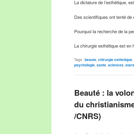
La dictature de l’esthétique, e
Des scientifiques ont tenté de 
Pourquoi la recherche de la per
La chirurgie esthétique est e
Tags :
beaute
,
chirurgie esthetique
,
psychologie
,
sante
,
sciences
,
star
Beauté : la volo
du christianism
/CNRS)