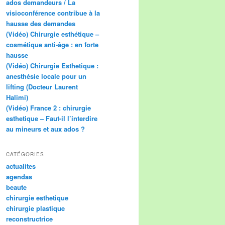
ados demandeurs / La
visioconférence contribue à la
hausse des demandes
(Vidéo) Chirurgie esthétique –
cosmétique anti-âge : en forte
hausse
(Vidéo) Chirurgie Esthetique :
anesthésie locale pour un
lifting (Docteur Laurent
Halimi)
(Vidéo) France 2 : chirurgie
esthetique – Faut-il l’interdire
au mineurs et aux ados ?
CATÉGORIES
actualites
agendas
beaute
chirurgie esthetique
chirurgie plastique
reconstructrice