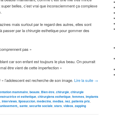
super belles, c’est vrai que inconsciemment ça complexe
.
zines mais surtout par le regard des autres, elles sont
 passer par la chirurgie esthetique pour gommer des
 comprennent pas »
lant car son enfant est toujours le plus beau. On pourrait
mal être vient de cette imperfection »
U
« l’adolescent est recherche de son image.
Lire la suite
→
entation mammaire
,
beaute
,
Bien être
,
chirurgie
,
chirurgie
onstructrice et esthetique
,
chirurgiens esthetique
,
femmes
,
implants
s
,
interviews
,
liposuccion
,
medecins
,
medias
,
nez
,
patients prix
,
unissement,
,
sante
,
securite sociale
,
stars
,
videos
,
zapping