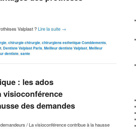
rothèses Valplast ?
Lire la suite
→
rgie
,
chirurgie chirurgie
,
chirurgiens esthetique Comblements
,
t
,
Dentiste Valplast Paris
,
Meilleur dentiste Valplast
,
Meilleur
ur dentiste
,
sante
ique : les ados
 visioconférence
hausse des demandes
s demandeurs / La visioconférence contribue à la hausse