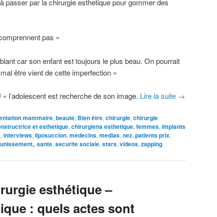
 passer par la chirurgie esthetique pour gommer des
 comprennent pas »
lant car son enfant est toujours le plus beau. On pourrait
mal être vient de cette imperfection »
U
« l’adolescent est recherche de son image.
Lire la suite
→
entation mammaire
,
beaute
,
Bien être
,
chirurgie
,
chirurgie
onstructrice et esthetique
,
chirurgiens esthetique
,
femmes
,
implants
s
,
interviews
,
liposuccion
,
medecins
,
medias
,
nez
,
patients prix
,
unissement,
,
sante
,
securite sociale
,
stars
,
videos
,
zapping
irurgie esthétique –
ique : quels actes sont