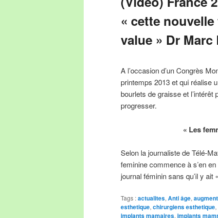
(Vidéo) France 2 
« cette nouvelle
value » Dr Marc 
A l’occasion d’un Congrès Mond
printemps 2013 et qui réalise u
bourlets de graisse et l’intérêt 
progresser.
« Les fem
Selon la journaliste de Télé-Mat
feminine commence à s’en en
journal féminin sans qu’il y ai
Tags :
actualites
,
Anti âge
,
augment
esthetique
,
chirurgiens esthetique
,
implants mamaires
,
implants mam