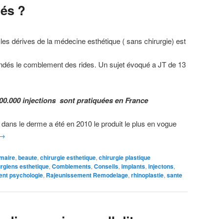
és ?
es dérives de la médecine esthétique ( sans chirurgie) est
ndés le comblement des rides. Un sujet évoqué a JT de 13
0.000 injections sont pratiquées en France
e dans le derme a été en 2010 le produit le plus en vogue
→
maire
,
beaute
,
chirurgie esthetique
,
chirurgie plastique
urgiens esthetique
,
Comblements
,
Conseils
,
implants
,
injectons
,
nt psychologie
,
Rajeunissement Remodelage
,
rhinoplastie
,
sante