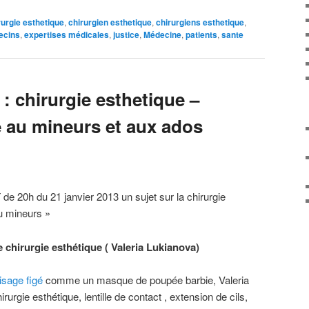
rurgie esthetique
,
chirurgien esthetique
,
chirurgiens esthetique
,
decins
,
expertises médicales
,
justice
,
Médecine
,
patients
,
sante
 : chirurgie esthetique –
re au mineurs et aux ados
de 20h du 21 janvier 2013 un sujet sur la chirurgie
 au mineurs »
 chirurgie esthétique (
Valeria Lukianova)
isage figé
comme un masque de poupée barbie, Valeria
rurgie esthétique, lentille de contact , extension de cils,