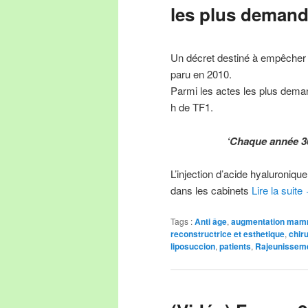
les plus demand
Un décret destiné à empêcher l
paru en 2010.
Parmi les actes les plus dema
h de TF1.
‘Chaque année 30
L’injection d’acide hyaluroniqu
dans les cabinets
Lire la suite
Tags :
Anti âge
,
augmentation mam
reconstructrice et esthetique
,
chir
liposuccion
,
patients
,
Rajeunisseme