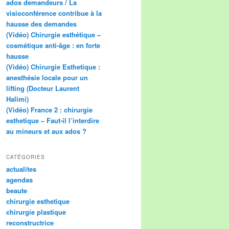
ados demandeurs / La
visioconférence contribue à la
hausse des demandes
(Vidéo) Chirurgie esthétique –
cosmétique anti-âge : en forte
hausse
(Vidéo) Chirurgie Esthetique :
anesthésie locale pour un
lifting (Docteur Laurent
Halimi)
(Vidéo) France 2 : chirurgie
esthetique – Faut-il l’interdire
au mineurs et aux ados ?
CATÉGORIES
actualites
agendas
beaute
chirurgie esthetique
chirurgie plastique
reconstructrice