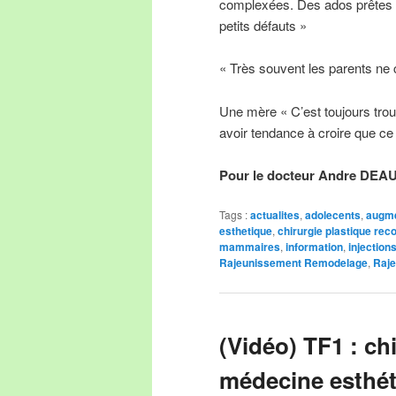
complexées. Des ados prêtes à
petits défauts »
« Très souvent les parents ne
Une mère « C’est toujours troub
avoir tendance à croire que ce 
Pour le docteur Andre DEA
Tags :
actualites
,
adolecents
,
augm
esthetique
,
chirurgie plastique rec
mammaires
,
information
,
injection
Rajeunissement Remodelage
,
Raje
(Vidéo) TF1 : ch
médecine esthét