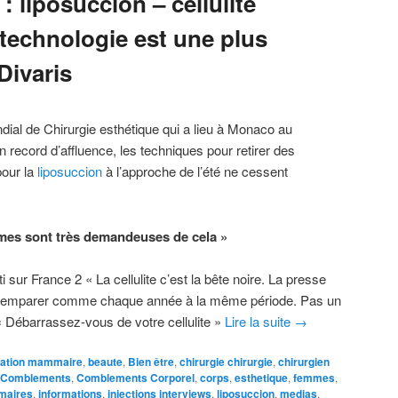
: liposuccion – cellulite
 technologie est une plus
Divaris
ial de Chirurgie esthétique qui a lieu à Monaco au
n record d’affluence, les techniques pour retirer des
pour la
liposuccion
à l’approche de l’été ne cessent
mes sont très demandeuses de cela »
i sur France 2 « La cellulite c’est la bête noire. La presse
 emparer comme chaque année à la même période. Pas un
t « Débarrassez-vous de votre cellulite »
Lire la suite
→
ation mammaire
,
beaute
,
Bien être
,
chirurgie chirurgie
,
chirurgien
Comblements
,
Comblements Corporel
,
corps
,
esthetique
,
femmes
,
maires
,
informations
,
injections interviews
,
liposuccion
,
medias
,