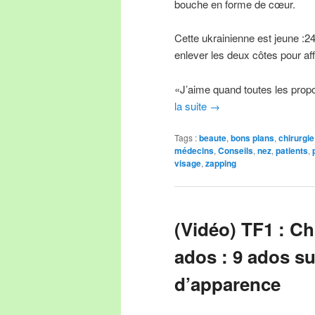
bouche en forme de cœur.
Cette ukrainienne est jeune :24 
enlever les deux côtes pour affi
«J’aime quand toutes les propo
la suite
→
Tags :
beaute
,
bons plans
,
chirurgie
médecins
,
Conseils
,
nez
,
patients
,
visage
,
zapping
(Vidéo) TF1 : Ch
ados : 9 ados s
d’apparence