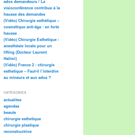
ados demandeurs / La
visioconférence contribue à la
hausse des demandes
(Vidéo) Chirurgie esthétique –
cosmétique anti-âge : en forte
hausse
(Vidéo) Chirurgie Esthetique :
anesthésie locale pour un
lifting (Docteur Laurent
Halimi)
(Vidéo) France 2 : chirurgie
esthetique – Faut-il l’interdire
au mineurs et aux ados ?
CATÉGORIES
actualites
agendas
beaute
chirurgie esthetique
chirurgie plastique
reconstructrice