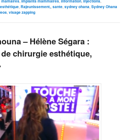
s mamaires
,
implants mammaires
,
information
,
injections
,
esthétique
,
Rajeunissement,
,
sante
,
sydney ohana
,
Sydney Ohana
deos
,
visage zapping
nouna – Hélène Ségara :
t de chirurgie esthétique,
»