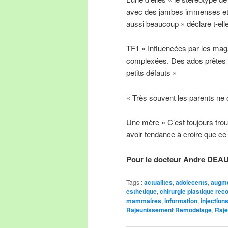
avec des jambes immenses et 
aussi beaucoup » déclare t-elle
TF1 « Influencées par les maga
complexées. Des ados prêtes à
petits défauts »
« Très souvent les parents ne
Une mère « C’est toujours troub
avoir tendance à croire que ce 
Pour le docteur Andre DEA
Tags :
actualites
,
adolecents
,
augm
esthetique
,
chirurgie plastique rec
mammaires
,
information
,
injection
Rajeunissement Remodelage
,
Raje