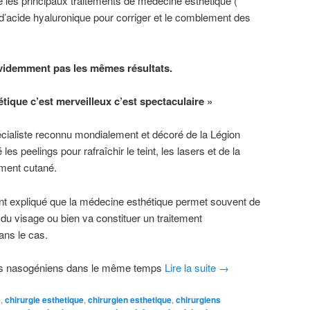
té les principaux traitements de médecine esthétique (
d’acide hyaluronique pour corriger et le comblement des
évidemment pas les mêmes résultats.
tique c’est merveilleux c’est spectaculaire »
cialiste reconnu mondialement et décoré de la Légion
s peelings pour rafraîchir le teint, les lasers et de la
ement cutané.
 expliqué que la médecine esthétique permet souvent de
du visage ou bien va constituer un traitement
ns le cas.
ons nasogéniens dans le même temps
Lire la suite
→
e
,
chirurgie esthetique
,
chirurgien esthetique
,
chirurgiens