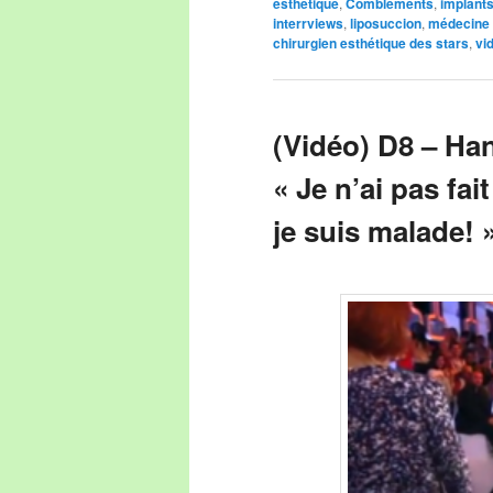
esthetique
,
Comblements
,
implant
interrviews
,
liposuccion
,
médecine 
chirurgien esthétique des stars
,
vi
(Vidéo) D8 – Ha
« Je n’ai pas fai
je suis malade! 