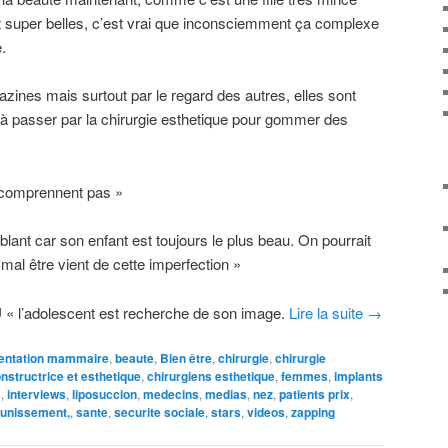
super belles, c’est vrai que inconsciemment ça complexe
.
zines mais surtout par le regard des autres, elles sont
 passer par la chirurgie esthetique pour gommer des
 comprennent pas »
lant car son enfant est toujours le plus beau. On pourrait
mal être vient de cette imperfection »
U
« l’adolescent est recherche de son image.
Lire la suite
→
entation mammaire
,
beaute
,
Bien être
,
chirurgie
,
chirurgie
onstructrice et esthetique
,
chirurgiens esthetique
,
femmes
,
implants
s
,
interviews
,
liposuccion
,
medecins
,
medias
,
nez
,
patients prix
,
unissement,
,
sante
,
securite sociale
,
stars
,
videos
,
zapping