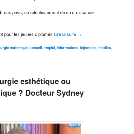
reux pays, un ralentissement de sa croissance
nt pour les jeunes diplômés
Lire la suite
→
rurgie esthetique
,
conseil
,
emploi
,
informations
,
injections
,
medias
,
rurgie esthétique ou
ique ? Docteur Sydney