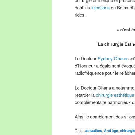
chirurgie esthétique et présen
dont les
injections
de Botox et 
rides.
» c’est 
La chirurgie Esthé
Le Docteur
Sydney Ohana
spé
d’Honneur a également évoqué le
radiofréquence pour le relâch
Le Docteur Ohana a notamment
retarder la
chirurgie esthétique
complémentaire harmonieux da
Ainsi le comblement des sill
Tags :
actualites
,
Anti âge
,
chirurgi