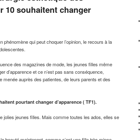
ur 10 souhaitent changer
n phénomène qui peut choquer l’opinion, le recours à la
adolescentes.
influence des magazines de mode, les jeunes filles même
ger d’apparence et ce n’est pas sans conséquence,
 menée auprès des patientes, de leurs parents et des
haitent pourtant changer d’apparence ( TF1).
e jolies jeunes filles. Mais comme toutes les ados, elles se
e la beauté maintenant, comme c’est une fille très mince