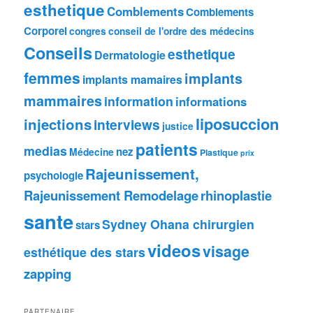
esthetique
Comblements
Comblements
Corporel
congres
conseil de l'ordre des médecins
Conseils
esthetique
Dermatologie
femmes
implants
implants mamaires
mammaires
information
informations
liposuccion
injections
interviews
justice
patients
medias
nez
Médecine
Plastique
prix
Rajeunissement,
psychologie
Rajeunissement Remodelage
rhinoplastie
sante
Sydney Ohana chirurgien
stars
videos
visage
esthétique des stars
zapping
PARTENAIRE