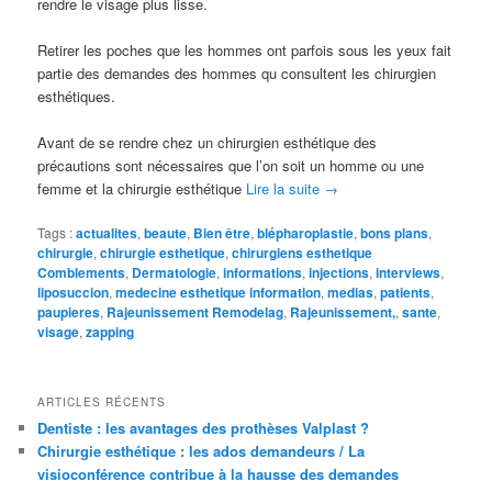
rendre le visage plus lisse.
Retirer les poches que les hommes ont parfois sous les yeux fait
partie des demandes des hommes qu consultent les chirurgien
esthétiques.
Avant de se rendre chez un chirurgien esthétique des
précautions sont nécessaires que l’on soit un homme ou une
femme et la chirurgie esthétique
Lire la suite
→
Tags :
actualites
,
beaute
,
Bien être
,
blépharoplastie
,
bons plans
,
chirurgie
,
chirurgie esthetique
,
chirurgiens esthetique
Comblements
,
Dermatologie
,
informations
,
injections
,
interviews
,
liposuccion
,
medecine esthetique information
,
medias
,
patients
,
paupieres
,
Rajeunissement Remodelag
,
Rajeunissement,
,
sante
,
visage
,
zapping
ARTICLES RÉCENTS
Dentiste : les avantages des prothèses Valplast ?
Chirurgie esthétique : les ados demandeurs / La
visioconférence contribue à la hausse des demandes