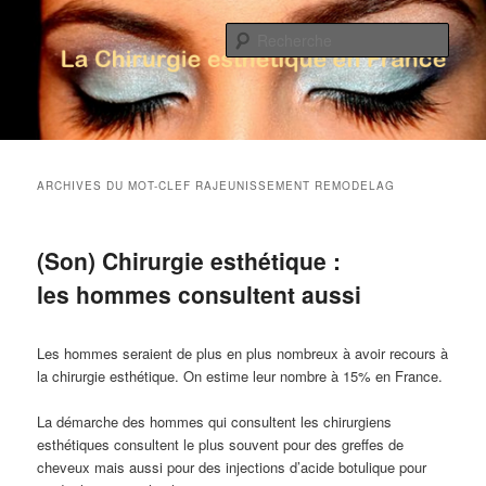
Rech
La Chirurgie Esthétique en France
Menu principal
Aller au contenu principal
Aller au contenu secondaire
ARCHIVES DU MOT-CLEF
RAJEUNISSEMENT REMODELAG
(Son) Chirurgie esthétique :
les hommes consultent aussi
Les hommes seraient de plus en plus nombreux à avoir recours à
la chirurgie esthétique. On estime leur nombre à 15% en France.
La démarche des hommes qui consultent les chirurgiens
esthétiques consultent le plus souvent pour des greffes de
cheveux mais aussi pour des injections d’acide botulique pour