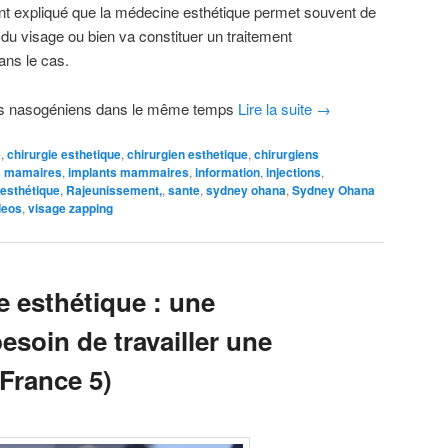
 expliqué que la médecine esthétique permet souvent de
du visage ou bien va constituer un traitement
ns le cas.
ons nasogéniens dans le même temps
Lire la suite
→
e
,
chirurgie esthetique
,
chirurgien esthetique
,
chirurgiens
s mamaires
,
implants mammaires
,
information
,
injections
,
esthétique
,
Rajeunissement,
,
sante
,
sydney ohana
,
Sydney Ohana
deos
,
visage zapping
e esthétique : une
besoin de travailler une
 France 5)