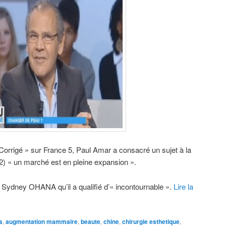
orrigé » sur France 5, Paul Amar a consacré un sujet à la
12) « un marché est en pleine expansion ».
ur Sydney OHANA qu’il a qualifié d’« incontournable ».
Lire la
s
,
augmentation mammaire
,
beaute
,
chine
,
chirurgie esthetique
,