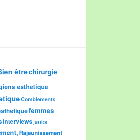
Bien être
chirurgie
giens esthetique
etique
Comblements
femmes
esthetique
s
interviews
justice
ement,
Rajeunissement