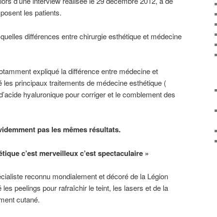
 lors d’une interview réalisée le 29 décembre 2012, à de
osent les patients.
uelles différences entre chirurgie esthétique et médecine
tamment expliqué la différence entre médecine et
té les principaux traitements de médecine esthétique (
d’acide hyaluronique pour corriger et le comblement des
évidemment pas les mêmes résultats.
tique c’est merveilleux c’est spectaculaire »
cialiste reconnu mondialement et décoré de la Légion
s peelings pour rafraîchir le teint, les lasers et de la
ement cutané.