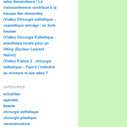
ados demandeurs / La
visioconférence contribue à la
hausse des demandes
(Vidéo) Chirurgie esthétique –
cosmétique anti-âge : en forte
hausse
(Vidéo) Chirurgie Esthetique :
anesthésie locale pour un
lifting (Docteur Laurent
Halimi)
(Vidéo) France 2 : chirurgie
esthetique – Faut-il l’interdire
au mineurs et aux ados ?
CATÉGORIES
actualites
agendas
beaute
chirurgie esthetique
chirurgie plastique
reconstructrice