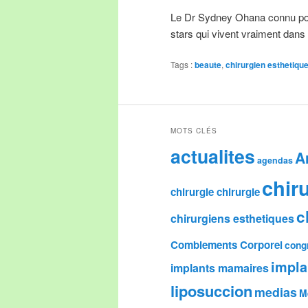
Le Dr Sydney Ohana connu po
stars qui vivent vraiment dans
Tags :
beaute
,
chirurgien esthetiqu
MOTS CLÉS
actualites
A
agendas
chir
chirurgie chirurgie
c
chirurgiens esthetiques
Comblements Corporel
cong
impl
implants mamaires
liposuccion
medias
M