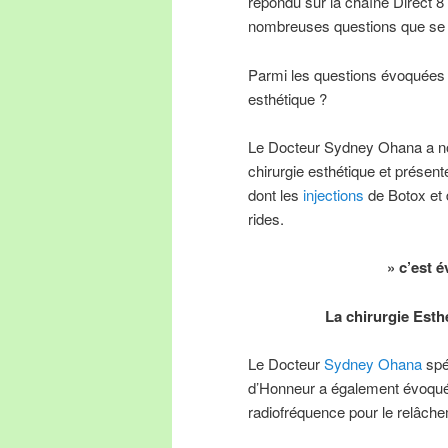
répondu sur la chaîne Direct 8
nombreuses questions que se p
Parmi les questions évoquées q
esthétique ?
Le Docteur Sydney Ohana a no
chirurgie esthétique et présen
dont les
injections
de Botox et 
rides.
» c’est 
La chirurgie Esthé
Le Docteur
Sydney Ohana
spé
d’Honneur a également évoqué le
radiofréquence pour le relâch