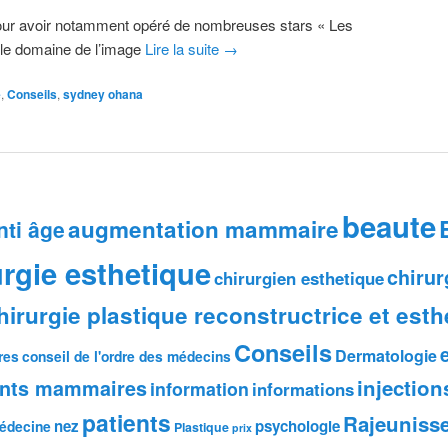
ur avoir notamment opéré de nombreuses stars « Les
 le domaine de l’image
Lire la suite
→
e
,
Conseils
,
sydney ohana
beaute
augmentation mammaire
nti âge
urgie esthetique
chirur
chirurgien esthetique
hirurgie plastique reconstructrice et esth
Conseils
Dermatologie
res
conseil de l'ordre des médecins
injection
ants mammaires
information
informations
patients
Rajeuniss
nez
psychologie
édecine
Plastique
prix