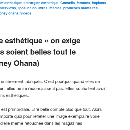
 et esthetique
,
chirurgien esthetique
,
Conseils
,
femmes
,
implants
interviews
,
liposuccion
,
livres
,
medias
,
protheses mamaires
dney ohana
,
videos
e esthétique « on exige
s soient belles tout le
dney Ohana)
 entièrement fabriqués. C’est pourquoi quand elles se
t elles ne se reconnaissent pas. Elles souhaitent avoir
ens esthétiques.
est primordiale. Etre belle compte plus que tout. Alors
’importe quoi pour refléter une image exemplaire voire
 d’elle même retouchée dans les magazines.