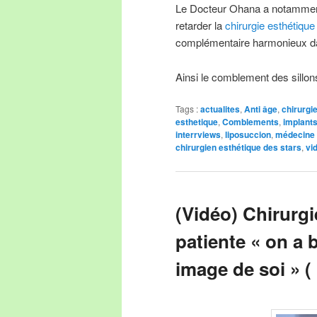
Le Docteur Ohana a notamment
retarder la
chirurgie esthétique
complémentaire harmonieux da
Ainsi le comblement des sill
Tags :
actualites
,
Anti âge
,
chirurgi
esthetique
,
Comblements
,
implant
interrviews
,
liposuccion
,
médecine 
chirurgien esthétique des stars
,
vi
(Vidéo) Chirurgi
patiente « on a 
image de soi » (