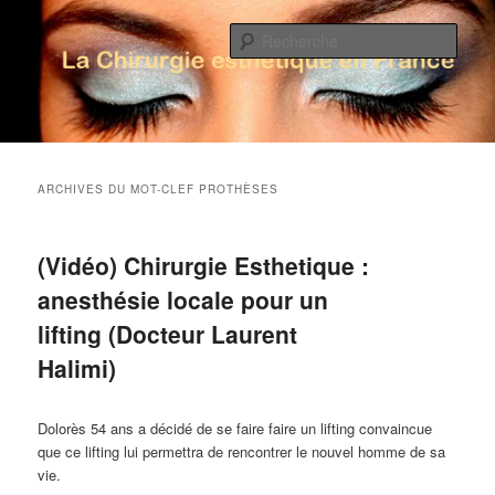
Rech
La Chirurgie Esthétique en France
Menu principal
Aller au contenu principal
Aller au contenu secondaire
ARCHIVES DU MOT-CLEF
PROTHÈSES
(Vidéo) Chirurgie Esthetique :
anesthésie locale pour un
lifting (Docteur Laurent
Halimi)
Dolorès 54 ans a décidé de se faire faire un lifting convaincue
que ce lifting lui permettra de rencontrer le nouvel homme de sa
vie.