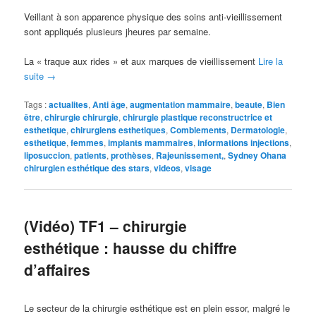
Veillant à son apparence physique des soins anti-vieillissement
sont appliqués plusieurs jheures par semaine.
La « traque aux rides » et aux marques de vieillissement
Lire la
suite
→
Tags :
actualites
,
Anti âge
,
augmentation mammaire
,
beaute
,
Bien
être
,
chirurgie chirurgie
,
chirurgie plastique reconstructrice et
esthetique
,
chirurgiens esthetiques
,
Comblements
,
Dermatologie
,
esthetique
,
femmes
,
implants mammaires
,
informations injections
,
liposuccion
,
patients
,
prothèses
,
Rajeunissement,
,
Sydney Ohana
chirurgien esthétique des stars
,
videos
,
visage
(Vidéo) TF1 – chirurgie
esthétique : hausse du chiffre
d’affaires
Le secteur de la chirurgie esthétique est en plein essor, malgré le