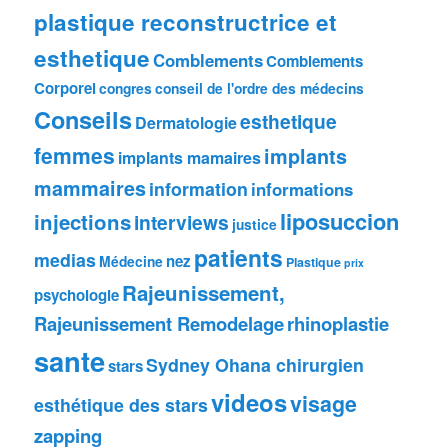
plastique reconstructrice et
esthetique
Comblements
Comblements
Corporel
congres
conseil de l'ordre des médecins
Conseils
esthetique
Dermatologie
femmes
implants
implants mamaires
mammaires
information
informations
liposuccion
injections
interviews
justice
patients
medias
nez
Médecine
Plastique
prix
Rajeunissement,
psychologie
Rajeunissement Remodelage
rhinoplastie
sante
Sydney Ohana chirurgien
stars
videos
visage
esthétique des stars
zapping