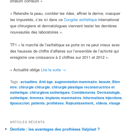
stratum cornéum »
« Retendre la peau, combler les rides, affiner le derme, masquer
les impuretés, c’es ici dans ce
Congrès esthétique
international
que chirurgiens et dermatologues viennent tester les dernières
nouveautés des laboratoires ».
TF1 « le marché de l’esthétique se porte on ne peut mieux avec
des hausses de chiffre d’affaires sur l’ensemble de l’activité qui
enregistre une croissance à 2 chiffres sur 2011 et 2012 ».
« Actualité oblige
Lire la suite
→
Tags :
actualites
,
Anti âge
,
augmentation mammaire
,
beaute
,
Bien
être
,
chirurgie chirurgie
,
chirurgie plastique reconstructrice et
esthetique
,
chirurgiens esthetiques
,
Comblements
,
Dermatologie
,
esthetique
,
femmes
,
implants mammaires
,
informations injections
,
liposuccion
,
patients
,
prothèses
,
Rajeunissement,
,
videos
,
visage
ARTICLES RÉCENTS
Dentiste : les avantages des prothèses Valplast ?