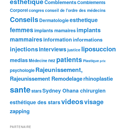
esthetique
Comblements
Comblements
Corporel
congres
conseil de l'ordre des médecins
Conseils
esthetique
Dermatologie
femmes
implants
implants mamaires
mammaires
information
informations
liposuccion
injections
interviews
justice
patients
medias
nez
Médecine
Plastique
prix
Rajeunissement,
psychologie
Rajeunissement Remodelage
rhinoplastie
sante
Sydney Ohana chirurgien
stars
videos
visage
esthétique des stars
zapping
PARTENAIRE