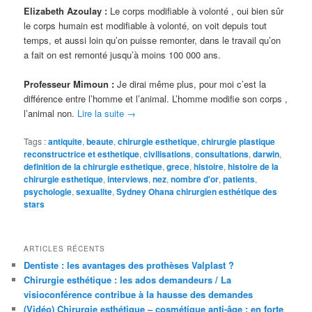
Elizabeth Azoulay :
Le corps modifiable à volonté , oui bien sûr
le corps humain est modifiable à volonté, on voit depuis tout
temps, et aussi loin qu’on puisse remonter, dans le travail qu’on
a fait on est remonté jusqu’à moins 100 000 ans.
Professeur Mimoun :
Je dirai même plus, pour moi c’est la
différence entre l’homme et l’animal. L’homme modifie son corps ,
l’animal non.
Lire la suite
→
Tags :
antiquite
,
beaute
,
chirurgie esthetique
,
chirurgie plastique
reconstructrice et esthetique
,
civilisations
,
consultations
,
darwin
,
definition de la chirurgie esthetique
,
grece
,
histoire
,
histoire de la
chirurgie esthetique
,
interviews
,
nez
,
nombre d'or
,
patients
,
psychologie
,
sexualite
,
Sydney Ohana chirurgien esthétique des
stars
ARTICLES RÉCENTS
Dentiste : les avantages des prothèses Valplast ?
Chirurgie esthétique : les ados demandeurs / La
visioconférence contribue à la hausse des demandes
(Vidéo) Chirurgie esthétique – cosmétique anti-âge : en forte