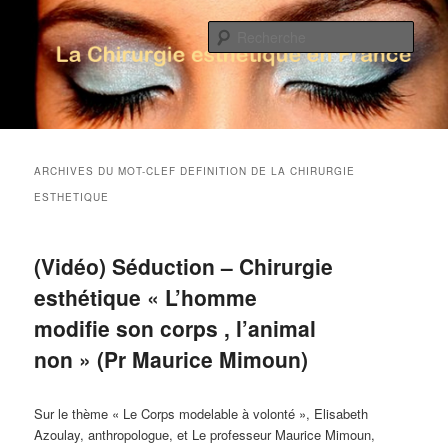
Rech
La Chirurgie Esthétique en France
Menu principal
Aller au contenu principal
Aller au contenu secondaire
ARCHIVES DU MOT-CLEF
DEFINITION DE LA CHIRURGIE
ESTHETIQUE
(Vidéo) Séduction – Chirurgie
esthétique « L’homme
modifie son corps , l’animal
non » (Pr Maurice Mimoun)
Sur le thème « Le Corps modelable à volonté », Elisabeth
Azoulay, anthropologue, et Le professeur Maurice Mimoun,