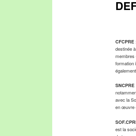
DEF
CFCPRE
destinée à
membres en
formation 
également 
SNCPRE 
notamment 
avec la So
en œuvre d
SOF.CPRE
est la soci