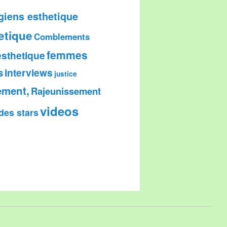
giens esthetique
etique
Comblements
femmes
esthetique
s
interviews
justice
ement,
Rajeunissement
videos
des stars