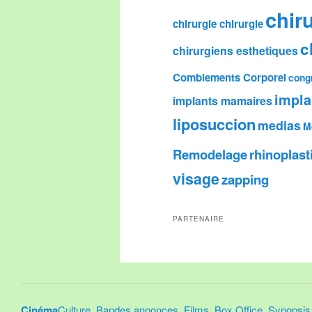
chir
chirurgie chirurgie
c
chirurgiens esthetiques
Comblements Corporel
cong
impl
implants mamaires
liposuccion
medias
M
Remodelage
rhinoplast
visage
zapping
PARTENAIRE
Cinéma
Culture
,
Bandes annonces
,
Films
,
Box Office
,
Synopsis