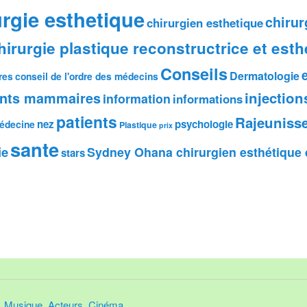
urgie esthetique
chirur
chirurgien esthetique
hirurgie plastique reconstructrice et esth
Conseils
Dermatologie
res
conseil de l'ordre des médecins
injection
ants mammaires
information
informations
patients
Rajeuniss
nez
psychologie
édecine
Plastique
prix
sante
ie
Sydney Ohana chirurgien esthétique 
stars
,
Musique
,
Acteurs
,
Cinéma