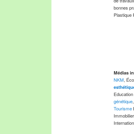
de travaux
bonnes pra
Plastique 
Médias in
NKM
, Éc
esthétiqu
Education
génétique
Tourisme
Immobilie
Internatio