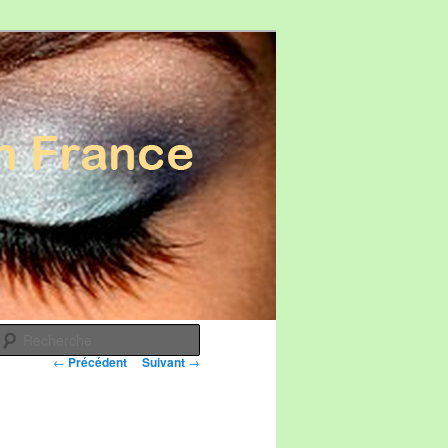
Recherche
Navigation des
←
Précédent
Suivant
→
articles