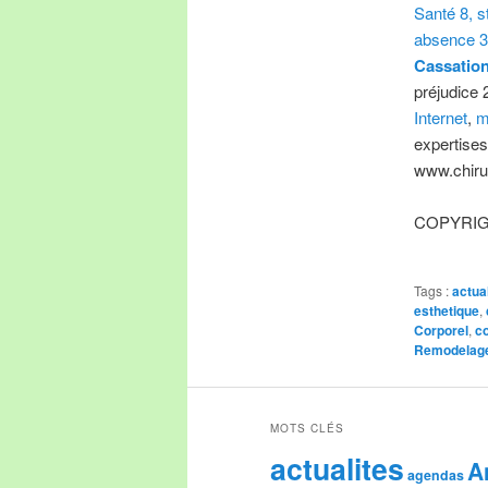
Santé 8,
s
absence 3
Cassatio
préjudice 
Internet
,
m
expertises
www.chirur
COPYRIGHT
Tags :
actua
esthetique
,
Corporel
,
c
Remodelag
MOTS CLÉS
actualites
A
agendas