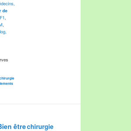
decins,
r de
F1
,
M
,
log,
rves
chirurgie
lements
Bien être
chirurgie