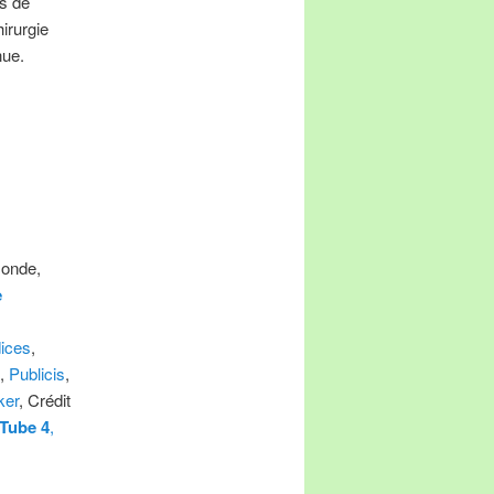
es de
irurgie
nue.
Monde,
e
,
dices
,
,
Publicis
,
ker
, Crédit
Tube 4
,