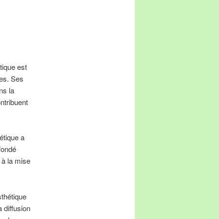
tique est
ces. Ses
ns la
ontribuent
étique a
fondé
 à la mise
sthétique
a diffusion