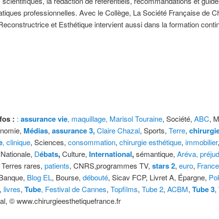
 scientifiques, la rédaction de référentiels, recommandations et guid
tiques professionnelles. Avec le Collège, La Société Française de Ch
Reconstructrice et Esthétique intervient aussi dans la formation conti
fos :
:
assurance vie
,
maquillage,
Marisol Touraine
, Société,
ABC
, 
onomie,
Médias
,
assurance 3,
Claire Chazal
, Sports,
Terre
,
chirurgi
e
,
clinique
, Sciences,
consommation
,
chirurgie esthétique
,
immobilier
 Nationale,
D
ébats
,
Culture,
International
,
sémantique,
Aréva
, préju
, Terres rares,
patients
, CNRS,programmes TV,
stars 2
,
euro
,
France
Banque,
Blog EL
, Bourse,
débouté
, Sicav FCP, Livret A, Épargne,
Po
r,
livres
,
Tube
, Festival de Cannes
,
Topfilms
,
Tube 2
,
ACBM
,
Tube 3
,
nal, © www.chirurgieesthetiquefrance.fr