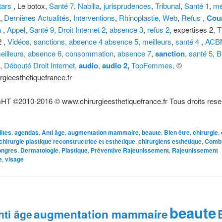
tars
, Le botox,
Santé 7
,
Nabilla
,
jurisprudences
,
Tribunal
,
Santé 1
,
mé
,
Dernières Actualités
,
Interventions
,
Rhinoplastie,
Web
,
Refus
,
Cou
n
,
Appel,
Santé 9,
Droit Internet 2
,
absence 3
,
refus 2
, expertises 2,
T
2 ,
Vidéos
,
sanctions,
absence 4
absence 5,
meilleurs
,
santé 4
,
ACB
eilleurs
,
absence 6,
consommation
,
absence 7
,
sanction
,
santé 5
,
B
,
Débouté
Droit Internet
,
audio
,
audio 2,
TopFemmes,
©
gieesthetiquefrance.fr
 ©2010-2016 © www.chirurgieesthetiquefrance.fr Tous droits rese
lites
,
agendas
,
Anti âge
,
augmentation mammaire
,
beaute
,
Bien être
,
chirurgie
,
chirurgie plastique reconstructrice et esthetique
,
chirurgiens esthetique
,
Comb
ongres
,
Dermatologie
,
Plastique
,
Préventive Rajeunissement
,
Rajeunissement
e
,
visage
beaute
augmentation mammaire
nti âge