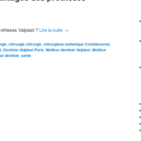
rothèses Valplast ?
Lire la suite
→
rgie
,
chirurgie chirurgie
,
chirurgiens esthetique Comblements
,
t
,
Dentiste Valplast Paris
,
Meilleur dentiste Valplast
,
Meilleur
ur dentiste
,
sante