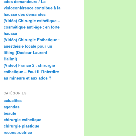
ados demandeurs / La
visioconférence contribue à la
hausse des demandes
(Vidéo) Chirurgie esthétique –
cosmétique anti-âge : en forte
hausse
(Vidéo) Chirurgie Esthetique :
anesthésie locale pour un
lifting (Docteur Laurent
Halimi)
(Vidéo) France 2 : chirurgie
esthetique – Faut-il l’interdire
au mineurs et aux ados ?
CATÉGORIES
actualites
agendas
beaute
chirurgie esthetique
chirurgie plastique
reconstructrice