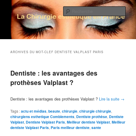
Rech
La Chirurgie Esthétique en France
Menu principal
Aller au contenu principal
Aller au contenu secondaire
ARCHIVES DU MOT-CLEF
DENTISTE VALPLAST PARIS
Dentiste : les avantages des
prothèses Valplast ?
Dentiste : les avantages des prothèses Valplast ?
Lire la suite
→
Tags :
actu et médias
,
beaute
,
chirurgie
,
chirurgie chirurgie
,
chirurgiens esthetique Comblements
,
Dentiste prothèse
,
Dentiste
Valplast
,
Dentiste Valplast Paris
,
Meilleur dentiste Valplast
,
Meilleur
dentiste Valplast Paris
,
Paris meilleur dentiste
,
sante