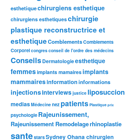
chirurgiens esthetique
esthetique
chirurgie
chirurgiens esthetiques
plastique reconstructrice et
esthetique
Comblements
Comblements
Corporel
congres
conseil de l'ordre des médecins
Conseils
esthetique
Dermatologie
femmes
implants
implants mamaires
mammaires
information
informations
liposuccion
injections
interviews
justice
patients
medias
nez
Médecine
Plastique
prix
Rajeunissement,
psychologie
Rajeunissement Remodelage
rhinoplastie
sante
Sydney Ohana chirurgien
stars